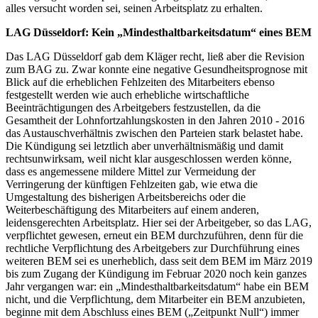
alles versucht worden sei, seinen Arbeitsplatz zu erhalten.
LAG Düsseldorf: Kein „Mindesthaltbarkeitsdatum“ eines BEM
Das LAG Düsseldorf gab dem Kläger recht, ließ aber die Revision
zum BAG zu. Zwar konnte eine negative Gesundheitsprognose mit
Blick auf die erheblichen Fehlzeiten des Mitarbeiters ebenso
festgestellt werden wie auch erhebliche wirtschaftliche
Beeinträchtigungen des Arbeitgebers festzustellen, da die
Gesamtheit der Lohnfortzahlungskosten in den Jahren 2010 - 2016
das Austauschverhältnis zwischen den Parteien stark belastet habe.
Die Kündigung sei letztlich aber unverhältnismäßig und damit
rechtsunwirksam, weil nicht klar ausgeschlossen werden könne,
dass es angemessene mildere Mittel zur Vermeidung der
Verringerung der künftigen Fehlzeiten gab, wie etwa die
Umgestaltung des bisherigen Arbeitsbereichs oder die
Weiterbeschäftigung des Mitarbeiters auf einem anderen,
leidensgerechten Arbeitsplatz. Hier sei der Arbeitgeber, so das LAG,
verpflichtet gewesen, erneut ein BEM durchzuführen, denn für die
rechtliche Verpflichtung des Arbeitgebers zur Durchführung eines
weiteren BEM sei es unerheblich, dass seit dem BEM im März 2019
bis zum Zugang der Kündigung im Februar 2020 noch kein ganzes
Jahr vergangen war: ein „Mindesthaltbarkeitsdatum“ habe ein BEM
nicht, und die Verpflichtung, dem Mitarbeiter ein BEM anzubieten,
beginne mit dem Abschluss eines BEM („Zeitpunkt Null“) immer