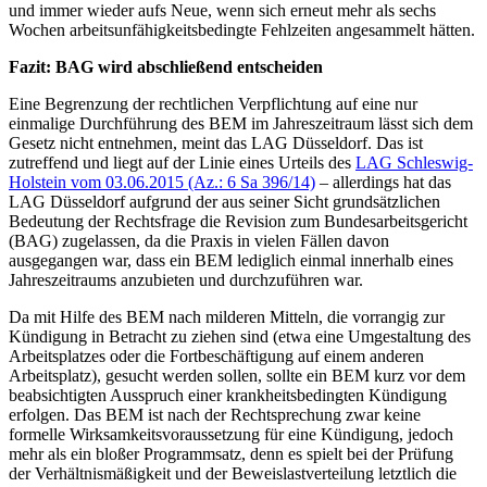
und immer wieder aufs Neue, wenn sich erneut mehr als sechs
Wochen arbeitsunfähigkeitsbedingte Fehlzeiten angesammelt hätten.
Fazit: BAG wird abschließend entscheiden
Eine Begrenzung der rechtlichen Verpflichtung auf eine nur
einmalige Durchführung des BEM im Jahreszeitraum lässt sich dem
Gesetz nicht entnehmen, meint das LAG Düsseldorf. Das ist
zutreffend und liegt auf der Linie eines Urteils des
LAG Schleswig-
Holstein vom 03.06.2015 (Az.: 6 Sa 396/14)
– allerdings hat das
LAG Düsseldorf aufgrund der aus seiner Sicht grundsätzlichen
Bedeutung der Rechtsfrage die Revision zum Bundesarbeitsgericht
(BAG) zugelassen, da die Praxis in vielen Fällen davon
ausgegangen war, dass ein BEM lediglich einmal innerhalb eines
Jahreszeitraums anzubieten und durchzuführen war.
Da mit Hilfe des BEM nach milderen Mitteln, die vorrangig zur
Kündigung in Betracht zu ziehen sind (etwa eine Umgestaltung des
Arbeitsplatzes oder die Fortbeschäftigung auf einem anderen
Arbeitsplatz), gesucht werden sollen, sollte ein BEM kurz vor dem
beabsichtigten Ausspruch einer krankheitsbedingten Kündigung
erfolgen. Das BEM ist nach der Rechtsprechung zwar keine
formelle Wirksamkeitsvoraussetzung für eine Kündigung, jedoch
mehr als ein bloßer Programmsatz, denn es spielt bei der Prüfung
der Verhältnismäßigkeit und der Beweislastverteilung letztlich die