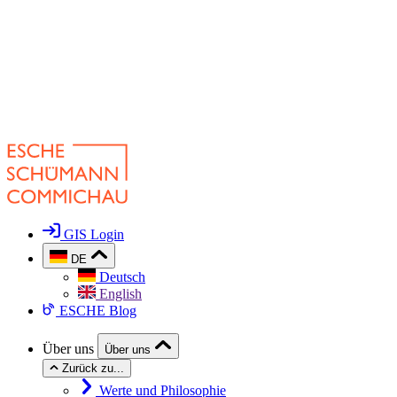
GIS Login
DE
Deutsch
English
ESCHE Blog
Über uns
Über uns
Zurück zu...
Werte und Philosophie