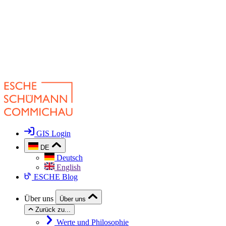
GIS Login
DE
Deutsch
English
ESCHE Blog
Über uns
Über uns
Zurück zu...
Werte und Philosophie