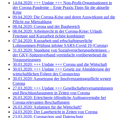
14.04.2020: +++ Update +++ Non-Profit-Organisationen in
der Corona-Pandemie – Erste Praxis-Tipps für die aktuelle
Krise
09.04.2020: Die Corona-Krise und deren Auswirkung auf die
Pflicht zur Mietzahlung
08.04.2020: Corona und der Baubereich
08.04.2020: Arbeitsrecht in der Corona-Krise: Urlaub,
Feiertage und Kurzarbeit richtig kombiniert
07.04.2020: Kurzarbeit und erbschaftsteuerliche
Lohnsummen-Prüfung infolge SARS-Covid 19 (Corona)
31.03.2020: Stundung von Sozialversicherungsbeiträgen –
der GKV-Spitzenverband vereinfacht vorübergehend die
Voraussetzungen
30.03.2020: +++ Update +++ Corona und die Wirtschaft
30.03.2020: +++ Update +++ Gesetz zur Abmilderung der
wirtschaftlichen Folgen des Coronavirus
30.03.2020: Aussetzung der Insolvenzantragspflicht wegen
Corona
27.03.2020: +++ Update +++ Gesellschafterversammlungen
und Beschlussfassungen in Zeiten von Corona
26.03.2020: Erleichterte öffentliche Auftragsvergabe bei
Corona-relevanten Beschaffungen
26.03.2020: Aufatmen für die Wirtschaft?
24.03.2020: Der Lagebericht in Zeiten von Corona
23.03.2020: Coronavirus und Datenschutz