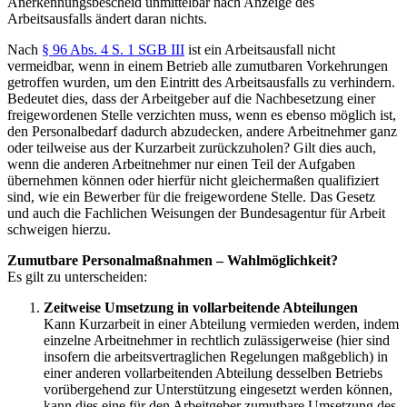
Anerkennungsbescheid unmittelbar nach Anzeige des
Arbeitsausfalls ändert daran nichts.
Nach
§ 96 Abs. 4 S. 1 SGB III
ist ein Arbeitsausfall nicht
vermeidbar, wenn in einem Betrieb alle zumutbaren Vorkehrungen
getroffen wurden, um den Eintritt des Arbeitsausfalls zu verhindern.
Bedeutet dies, dass der Arbeitgeber auf die Nachbesetzung einer
freigewordenen Stelle verzichten muss, wenn es ebenso möglich ist,
den Personalbedarf dadurch abzudecken, andere Arbeitnehmer ganz
oder teilweise aus der Kurzarbeit zurückzuholen? Gilt dies auch,
wenn die anderen Arbeitnehmer nur einen Teil der Aufgaben
übernehmen können oder hierfür nicht gleichermaßen qualifiziert
sind, wie ein Bewerber für die freigewordene Stelle. Das Gesetz
und auch die Fachlichen Weisungen der Bundesagentur für Arbeit
schweigen hierzu.
Zumutbare Personalmaßnahmen – Wahlmöglichkeit?
Es gilt zu unterscheiden:
Zeitweise Umsetzung in vollarbeitende Abteilungen
Kann Kurzarbeit in einer Abteilung vermieden werden, indem
einzelne Arbeitnehmer in rechtlich zulässigerweise (hier sind
insofern die arbeitsvertraglichen Regelungen maßgeblich) in
einer anderen vollarbeitenden Abteilung desselben Betriebs
vorübergehend zur Unterstützung eingesetzt werden können,
kann dies eine für den Arbeitgeber zumutbare Umsetzung des