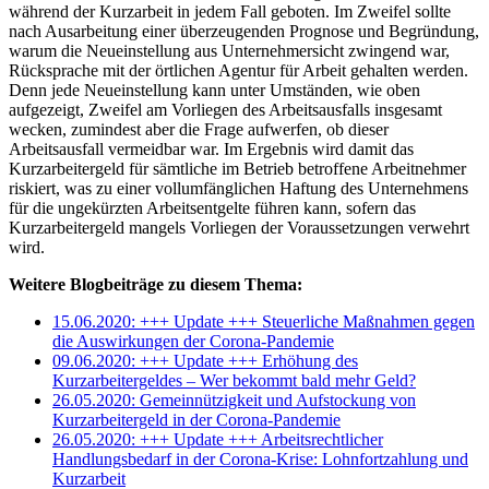
während der Kurzarbeit in jedem Fall geboten. Im Zweifel sollte
nach Ausarbeitung einer überzeugenden Prognose und Begründung,
warum die Neueinstellung aus Unternehmersicht zwingend war,
Rücksprache mit der örtlichen Agentur für Arbeit gehalten werden.
Denn jede Neueinstellung kann unter Umständen, wie oben
aufgezeigt, Zweifel am Vorliegen des Arbeitsausfalls insgesamt
wecken, zumindest aber die Frage aufwerfen, ob dieser
Arbeitsausfall vermeidbar war. Im Ergebnis wird damit das
Kurzarbeitergeld für sämtliche im Betrieb betroffene Arbeitnehmer
riskiert, was zu einer vollumfänglichen Haftung des Unternehmens
für die ungekürzten Arbeitsentgelte führen kann, sofern das
Kurzarbeitergeld mangels Vorliegen der Voraussetzungen verwehrt
wird.
Weitere Blogbeiträge zu diesem Thema:
15.06.2020: +++ Update +++ Steuerliche Maßnahmen gegen
die Auswirkungen der Corona-Pandemie
09.06.2020: +++ Update +++ Erhöhung des
Kurzarbeitergeldes – Wer bekommt bald mehr Geld?
26.05.2020: Gemeinnützigkeit und Aufstockung von
Kurzarbeitergeld in der Corona-Pandemie
26.05.2020: +++ Update +++ Arbeitsrechtlicher
Handlungsbedarf in der Corona-Krise: Lohnfortzahlung und
Kurzarbeit