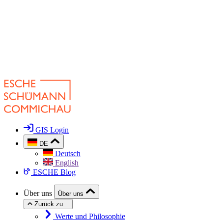
GIS Login
DE
Deutsch
English
ESCHE Blog
Über uns
Über uns
Zurück zu...
Werte und Philosophie