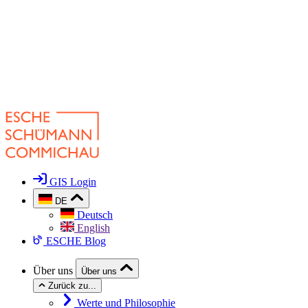
GIS Login
DE
Deutsch
English
ESCHE Blog
Über uns
Über uns
Zurück zu...
Werte und Philosophie