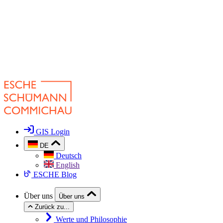
GIS Login
DE
Deutsch
English
ESCHE Blog
Über uns
Über uns
Zurück zu...
Werte und Philosophie