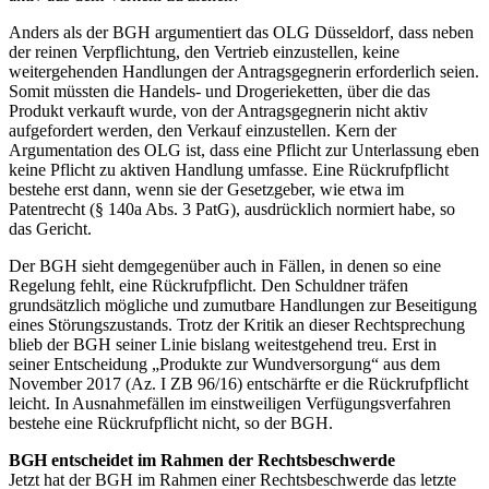
Anders als der BGH argumentiert das OLG Düsseldorf, dass neben
der reinen Verpflichtung, den Vertrieb einzustellen, keine
weitergehenden Handlungen der Antragsgegnerin erforderlich seien.
Somit müssten die Handels- und Drogerieketten, über die das
Produkt verkauft wurde, von der Antragsgegnerin nicht aktiv
aufgefordert werden, den Verkauf einzustellen. Kern der
Argumentation des OLG ist, dass eine Pflicht zur Unterlassung eben
keine Pflicht zu aktiven Handlung umfasse. Eine Rückrufpflicht
bestehe erst dann, wenn sie der Gesetzgeber, wie etwa im
Patentrecht (§ 140a Abs. 3 PatG), ausdrücklich normiert habe, so
das Gericht.
Der BGH sieht demgegenüber auch in Fällen, in denen so eine
Regelung fehlt, eine Rückrufpflicht. Den Schuldner träfen
grundsätzlich mögliche und zumutbare Handlungen zur Beseitigung
eines Störungszustands. Trotz der Kritik an dieser Rechtsprechung
blieb der BGH seiner Linie bislang weitestgehend treu. Erst in
seiner Entscheidung „Produkte zur Wundversorgung“ aus dem
November 2017 (Az. I ZB 96/16) entschärfte er die Rückrufpflicht
leicht. In Ausnahmefällen im einstweiligen Verfügungsverfahren
bestehe eine Rückrufpflicht nicht, so der BGH.
BGH entscheidet im Rahmen der Rechtsbeschwerde
Jetzt hat der BGH im Rahmen einer Rechtsbeschwerde das letzte