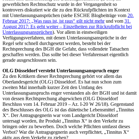
gewerblichen Rechtsschutz wurde in der Vergangenheit so
kontrovers diskutiert wie die zu den Rückrufpflichten im Kontext
mit Unterlassungsansprüchen (siehe ESCHE Blogbeiträge vom
20.
Februar 2017: „Was raus ist, ist raus“ gilt nicht mehr
und vom
31.
August 2017: Es geht weiter – Einzelheiten zur Rückrufpflicht bei
Unterlassungsansprüchen
). Vor allem in einstweiligen
Verfügungsverfahren, mit denen Unterlassungsansprüche in der
Regel sehr schnell durchgesetzt werden, besteht bei der
Rechtsprechung des BGH die Gefahr, dass vollendete Tatsachen
geschaffen werden. Das sollte bei dieser Verfahrensart eigentlich
gerade ausgeschlossen sein.
OLG Düsseldorf versteht Unterlassungsanspruch enger
Zu den Kritikern dieser Rechtsprechung gehört vor allem das
Oberlandesgericht (OLG) Düsseldorf. Es hat nun schon zum
zweiten Mal innerhalb kurzer Zeit den Umfang des
Unterlassungsanspruchs enger verstanden als der BGH und ist damit
von dessen Rechtsprechung abgewichen (OLG Düsseldorf
Beschluss vom 14. Februar 2019 – Az. I-20 W 26/18). Gegenstand
des Beschlusses des OLG ist das diätetische Lebensmittel „Tinnitus
X“. Der Antragsgegnerin war vom Landgericht Düsseldorf
untersagt worden, ihr Produkt „Tinnitus X“ in den Verkehr zu
bringen oder zu bewerben. Doch welche Pflichten umfasst dieses
Verbot? War die Antragsgegnerin auch verpflichtet, „Tinnitus X“
aktiv aus dem Verkehr zu ziehen?