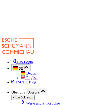
GIS Login
DE
Deutsch
English
ESCHE Blog
Über uns
Über uns
Zurück zu...
Werte und Philosophie