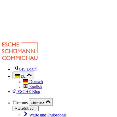
GIS Login
DE
Deutsch
English
ESCHE Blog
Über uns
Über uns
Zurück zu...
Werte und Philosophie