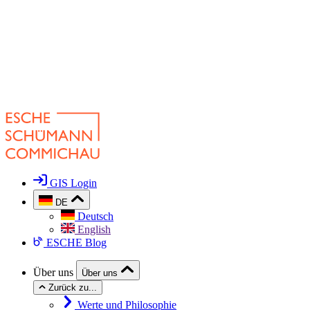
GIS Login
DE
Deutsch
English
ESCHE Blog
Über uns
Über uns
Zurück zu...
Werte und Philosophie