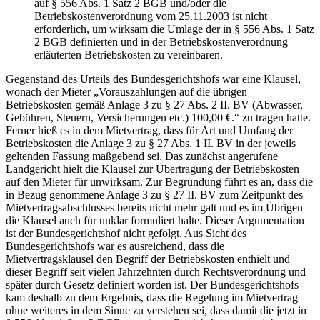
auf § 556 Abs. 1 Satz 2 BGB und/oder die
Betriebskostenverordnung vom 25.11.2003 ist nicht
erforderlich, um wirksam die Umlage der in § 556 Abs. 1 Satz
2 BGB definierten und in der Betriebskostenverordnung
erläuterten Betriebskosten zu vereinbaren.
Gegenstand des Urteils des Bundesgerichtshofs war eine Klausel,
wonach der Mieter „Vorauszahlungen auf die übrigen
Betriebskosten gemäß Anlage 3 zu § 27 Abs. 2 II. BV (Abwasser,
Gebühren, Steuern, Versicherungen etc.) 100,00 €.“ zu tragen hatte.
Ferner hieß es in dem Mietvertrag, dass für Art und Umfang der
Betriebskosten die Anlage 3 zu § 27 Abs. 1 II. BV in der jeweils
geltenden Fassung maßgebend sei. Das zunächst angerufene
Landgericht hielt die Klausel zur Übertragung der Betriebskosten
auf den Mieter für unwirksam. Zur Begründung führt es an, dass die
in Bezug genommene Anlage 3 zu § 27 II. BV zum Zeitpunkt des
Mietvertragsabschlusses bereits nicht mehr galt und es im Übrigen
die Klausel auch für unklar formuliert halte. Dieser Argumentation
ist der Bundesgerichtshof nicht gefolgt. Aus Sicht des
Bundesgerichtshofs war es ausreichend, dass die
Mietvertragsklausel den Begriff der Betriebskosten enthielt und
dieser Begriff seit vielen Jahrzehnten durch Rechtsverordnung und
später durch Gesetz definiert worden ist. Der Bundesgerichtshofs
kam deshalb zu dem Ergebnis, dass die Regelung im Mietvertrag
ohne weiteres in dem Sinne zu verstehen sei, dass damit die jetzt in