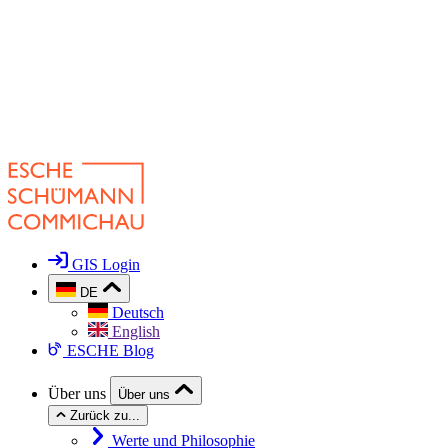
GIS Login
DE
Deutsch
English
ESCHE Blog
Über uns
Über uns
Zurück zu...
Werte und Philosophie