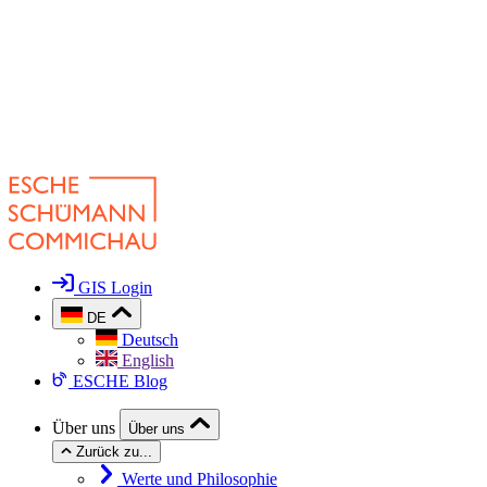
GIS Login
DE
Deutsch
English
ESCHE Blog
Über uns
Über uns
Zurück zu...
Werte und Philosophie