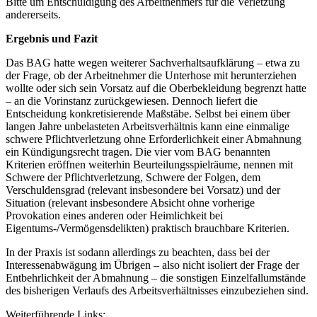
Bitte um Entschuldigung des Arbeitnehmers für die Verletzung
andererseits.
Ergebnis und Fazit
Das BAG hatte wegen weiterer Sachverhaltsaufklärung – etwa zu
der Frage, ob der Arbeitnehmer die Unterhose mit herunterziehen
wollte oder sich sein Vorsatz auf die Oberbekleidung begrenzt hatte
– an die Vorinstanz zurückgewiesen. Dennoch liefert die
Entscheidung konkretisierende Maßstäbe. Selbst bei einem über
langen Jahre unbelasteten Arbeitsverhältnis kann eine einmalige
schwere Pflichtverletzung ohne Erforderlichkeit einer Abmahnung
ein Kündigungsrecht tragen. Die vier vom BAG benannten
Kriterien eröffnen weiterhin Beurteilungsspielräume, nennen mit
Schwere der Pflichtverletzung, Schwere der Folgen, dem
Verschuldensgrad (relevant insbesondere bei Vorsatz) und der
Situation (relevant insbesondere Absicht ohne vorherige
Provokation eines anderen oder Heimlichkeit bei
Eigentums-/Vermögensdelikten) praktisch brauchbare Kriterien.
In der Praxis ist sodann allerdings zu beachten, dass bei der
Interessenabwägung im Übrigen – also nicht isoliert der Frage der
Entbehrlichkeit der Abmahnung – die sonstigen Einzelfallumstände
des bisherigen Verlaufs des Arbeitsverhältnisses einzubeziehen sind.
Weiterführende Links: