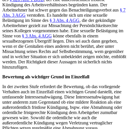
Kündigung des Arbeitsverhältnisses begründen kann. Der
Arbeitnehmer hat schwer gegen das Benachteiligungsverbot aus
§ 7
Abs. 3 AGG
verstoßen. Es handelte sich um eine sexuelle
Belästigung im Sinne des
§ 3 Abs. 4 AGG
, die der gekündigte
Arbeitnehmer gezielt zur Missachtung der Persönlichkeitsrechte
seines Kollegen vorgenommen habe. Eine sexuelle Belästigung im
Sinne von
§ 3 Abs. 4 AGG
könne ebenfalls in einem
sexualbezogenen Übergriff liegen. Dies sei auch dann gegeben,
wenn er die Genitalien eines anderen nicht berührt, aber unter
Missachtung seines Rechts auf Selbstbestimmung, wem gegenüber
und in welcher Situation er sich unbekleidet zeigen möchte, entblößt
werden. Der Richtigkeit dieser Aussagen ist sicherlich nichts
hinzuzufügen.
Bewertung als wichtiger Grund im Einzelfall
In der zweiten Stufe erfordert die Bewertung, ob das vorliegende
Verhalten auch im Einzelfall einen wichtigen Grund darstellt, eine
umfassende Interessenabwägung. Diese Interessenabwägung hat
unter anderem zum Gegenstand ob eine mildere Reaktion als eine
außerordentlich fristlose Kündigung, bspw. eine Abmahnung oder
ordentliche fristgerechte Kündigung dem Arbeitgeber zumutbar
gewesen wäre. Sowohl die ordentliche wie auch die
außerordentliche Kündigung wegen Verletzung vertraglicher
Pflichten setzen regelmäßig eine Abmahnung voraus.