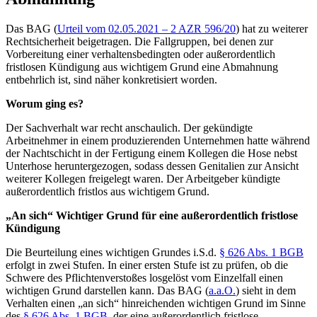
Das BAG (
Urteil vom 02.05.2021 – 2 AZR 596/20
) hat zu weiterer
Rechtsicherheit beigetragen. Die Fallgruppen, bei denen zur
Vorbereitung einer verhaltensbedingten oder außerordentlich
fristlosen Kündigung aus wichtigem Grund eine Abmahnung
entbehrlich ist, sind näher konkretisiert worden.
Worum ging es?
Der Sachverhalt war recht anschaulich. Der gekündigte
Arbeitnehmer in einem produzierenden Unternehmen hatte während
der Nachtschicht in der Fertigung einem Kollegen die Hose nebst
Unterhose heruntergezogen, sodass dessen Genitalien zur Ansicht
weiterer Kollegen freigelegt waren. Der Arbeitgeber kündigte
außerordentlich fristlos aus wichtigem Grund.
„An sich“ Wichtiger Grund für eine außerordentlich fristlose
Kündigung
Die Beurteilung eines wichtigen Grundes i.S.d.
§ 626 Abs. 1 BGB
erfolgt in zwei Stufen. In einer ersten Stufe ist zu prüfen, ob die
Schwere des Pflichtenverstoßes losgelöst vom Einzelfall einen
wichtigen Grund darstellen kann. Das BAG (
a.a.O.
) sieht in dem
Verhalten einen „an sich“ hinreichenden wichtigen Grund im Sinne
des
§ 626 Abs. 1 BGB
, der eine außerordentlich fristlose