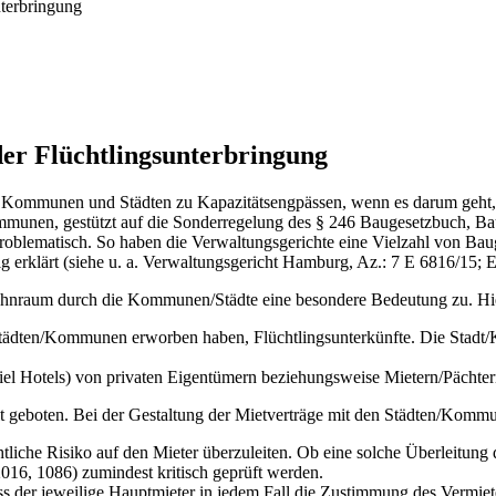
terbringung
er Flüchtlingsunterbringung
len Kommunen und Städten zu Kapazitätsengpässen, wenn es darum geht,
mmunen, gestützt auf die Sonderregelung des § 246 Baugesetzbuch, B
als problematisch. So haben die Verwaltungsgerichte eine Vielzahl von
g erklärt (siehe u. a. Verwaltungsgericht Hamburg, Az.: 7 E 6816/15;
nraum durch die Kommunen/Städte eine besondere Bedeutung zu. Hier 
 Städten/Kommunen erworben haben, Flüchtlingsunterkünfte. Die Stadt
l Hotels) von privaten Eigentümern beziehungsweise Mietern/Pächtern
t geboten. Bei der Gestaltung der Mietverträge mit den Städten/Kommu
che Risiko auf den Mieter überzuleiten. Ob eine solche Überleitung d
16, 1086) zumindest kritisch geprüft werden.
s der jeweilige Hauptmieter in jedem Fall die Zustimmung des Vermiet