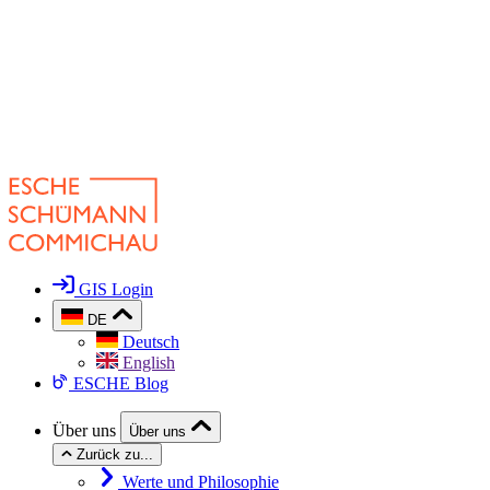
GIS Login
DE
Deutsch
English
ESCHE Blog
Über uns
Über uns
Zurück zu...
Werte und Philosophie