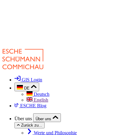
GIS Login
DE
Deutsch
English
ESCHE Blog
Über uns
Über uns
Zurück zu...
Werte und Philosophie