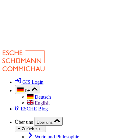
GIS Login
DE
Deutsch
English
ESCHE Blog
Über uns
Über uns
Zurück zu...
Werte und Philosophie