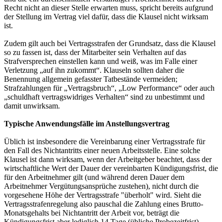
Recht nicht an dieser Stelle erwarten muss, spricht bereits aufgrund
der Stellung im Vertrag viel dafür, dass die Klausel nicht wirksam
ist.
Zudem gilt auch bei Vertragsstrafen der Grundsatz, dass die Klausel
so zu fassen ist, dass der Mitarbeiter sein Verhalten auf das
Strafversprechen einstellen kann und weiß, was im Falle einer
Verletzung „auf ihn zukommt“. Klauseln sollten daher die
Benennung allgemein gefasster Tatbestände vermeiden;
Strafzahlungen für „Vertragsbruch“, „Low Performance“ oder auch
„schuldhaft vertragswidriges Verhalten“ sind zu unbestimmt und
damit unwirksam.
Typische Anwendungsfälle im Anstellungsvertrag
Üblich ist insbesondere die Vereinbarung einer Vertragsstrafe für
den Fall des Nichtantritts einer neuen Arbeitsstelle. Eine solche
Klausel ist dann wirksam, wenn der Arbeitgeber beachtet, dass der
wirtschaftliche Wert der Dauer der vereinbarten Kündigungsfrist, die
für den Arbeitnehmer gilt (und während deren Dauer dem
Arbeitnehmer Vergütungsansprüche zustehen), nicht durch die
vorgesehene Höhe der Vertragsstrafe "überholt" wird. Sieht die
Vertragsstrafenregelung also pauschal die Zahlung eines Brutto-
Monatsgehalts bei Nichtantritt der Arbeit vor, beträgt die
Kündigungsfrist aber lediglich 14 Tage (übliche Probezeitfrist),