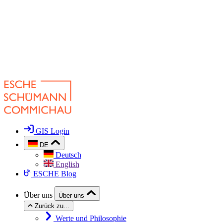
GIS Login
DE
Deutsch
English
ESCHE Blog
Über uns
Über uns
Zurück zu...
Werte und Philosophie