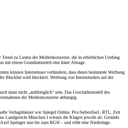
er Trend zu Lasten der Medienkonzerne, die in erheblichen Umfang
n mit einem Grundsatzurteil eine klare Absage.
ramms können Internetuser verhindern, dass ihnen bestimmte Werbung
er Blacklist wird blockiert. Werbung von Internetseiten auf der
uch dann nicht „aufdringlich“ sein. Das Geschäftsmodell des
erbeeinnahmen der Medienkonzerne abhängig.
te Verlagshäuser wie Spiegel Online, Pro-SiebenSat1, RTL, Zeit
as Landgericht München I wiesen die Klagen jeweils ab. Gestärkt
 Axel Springer nun bis zum BGH – und erlitt eine Niederlage.