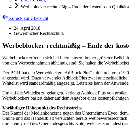
Werbeblocker rechtmäßig – Ende der kostenlosen Qualität
Zurück zur Übersicht
24. April 2018
Gewerblicher Rechtsschutz
Werbeblocker rechtmäßig – Ende der kost
Werbeblocker erfreuen sich bei Internetusern immer größerer Belieb
von den Werbeeinnahmen abhängig sind. Sie halten die Werbeblocker f
Der BGH hat den Werbeblocker „AdBlock Plus“ mit Urteil vom 19.04.
angezeigt wird. Dazu verwendet Adblock Plus zwei unterschiedliche Lis
Whitelist wird standardmäßig angezeigt. Letzteres kann der Anwende
Um auf die Whitelist zu gelangen, verlangt Adblock Plus von großen
Werbeblockers basiert daher auf dem Angebot eines kostenpflichtige
Vorläufiger Höhepunkt des Rechtsstreits
Der Kampf der Medienkonzerne gegen das Unternehmen Eyeo, dem Anb
Online und das Handelsblatt versuchten bereits wettbewerbsrechtli
durch ein Urteil des Oberlandesgerichts Köln, welches zumindest das