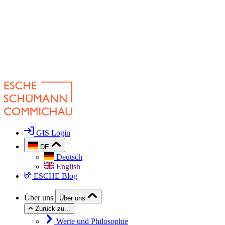
GIS Login
DE
Deutsch
English
ESCHE Blog
Über uns
Über uns
Zurück zu...
Werte und Philosophie