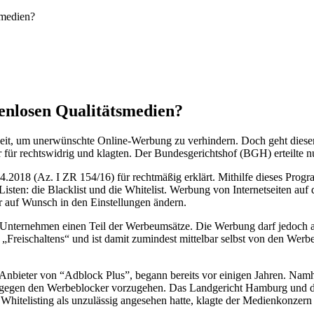
smedien?
enlosen Qualitätsmedien?
theit, um unerwünschte Online-Werbung zu verhindern. Doch geht dies
ür rechtswidrig und klagten. Der Bundesgerichtshof (BGH) erteilte nu
2018 (Az. I ZR 154/16) für rechtmäßig erklärt. Mithilfe dieses Prog
ten: die Blacklist und die Whitelist. Werbung von Internetseiten auf d
r auf Wunsch in den Einstellungen ändern.
 Unternehmen einen Teil der Werbeumsätze. Die Werbung darf jedoch a
n „Freischaltens“ und ist damit zumindest mittelbar selbst von den W
ieter von “Adblock Plus”, begann bereits vor einigen Jahren. Namhaf
ch gegen den Werbeblocker vorzugehen. Das Landgericht Hamburg und d
 Whitelisting als unzulässig angesehen hatte, klagte der Medienkonzern