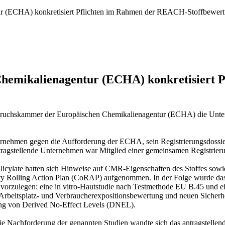
r (ECHA) konkretisiert Pflichten im Rahmen der REACH-Stoffbewer
hemikalienagentur (ECHA) konkretisiert 
spruchskammer der Europäischen Chemikalienagentur (ECHA) die Unt
nehmen gegen die Aufforderung der ECHA, sein Registrierungsdossier 
ntragstellende Unternehmen war Mitglied einer gemeinsamen Registrieru
icylate hatten sich Hinweise auf CMR-Eigenschaften des Stoffes sow
 Rolling Action Plan (CoRAP) aufgenommen. In der Folge wurde das
en vorzulegen: eine in vitro-Hautstudie nach Testmethode EU B.45 und
uen Arbeitsplatz- und Verbraucherexpositionsbewertung und neuen Siche
ng von Derived No-Effect Levels (DNEL).
 die Nachforderung der genannten Studien wandte sich das antragstell