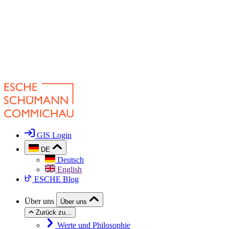
GIS Login
DE
Deutsch
English
ESCHE Blog
Über uns
Über uns
Zurück zu...
Werte und Philosophie