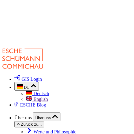
GIS Login
DE
Deutsch
English
ESCHE Blog
Über uns
Über uns
Zurück zu...
Werte und Philosophie