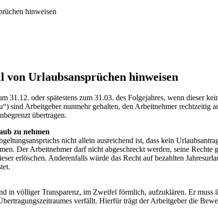
sprüchen hinweisen
ll von Urlaubsansprüchen hinweisen
m 31.12. oder spätestens zum 31.03. des Folgejahres, wenn dieser keine
 sind Arbeitgeber nunmehr gehalten, den Arbeitnehmer rechtzeitig a
nbegrenzt übertragen.
rlaub zu nehmen
geltungsanspruchs nicht allein ausreichend ist, dass kein Urlaubsantrag
ehmen. Der Arbeitnehmer darf nicht abgeschreckt werden, seine Rechte
ieser erlöschen. Anderenfalls würde das Recht auf bezahlten Jahresur
tet.
nd in völliger Transparenz, im Zweifel förmlich, aufzuklären. Er muss ih
rtragungszeitraumes verfällt. Hierfür trägt der Arbeitgeber die Beweis