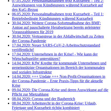
07.05.2020: Personalmaßnahmen trotz Kurzarbeit – Teil 2:
Auswirkungen von Kündigungen während Kurzarbeit auf
den KuG-Bezug
06.05.2020: Personalmaßnahmen trotz Kurzarbeit – Teil 1:
Betriebsbedingte Kündigungen während Kurzarbeit
30.04.2020: Weitere Corona-Sofortmaßnahme des BMF:
Antrag auf pauschalierte Herabsetzung bereits geleisteter
Vorauszahlungen für 2019
30.04.2020: Vertragstreue in der Abfallwirtschaft zu Zeiten
der Corona-Pandemie
17.04.2020: Neuer SARS-CoV-2-Arbeitsschutzstandard
veröffentlicht!
17.04.2020: Unternehmen in der Krise! - Wie kann der
Wirtschaftsprüfer unterstützen?
14.04.2020: KfW Kredite für kommunale Unternehmen und
gemeinnützige Organisationen im Bereich der kommunalen
und sozialen Infrastruktur
14.04.2020: +++ Update +++ Non-Profit-Organisationen in
der Corona-Pandemie – Erste Praxis-Tipps für die aktuelle
Krise
09.04.2020: Die Corona-Krise und deren Auswirkung auf die
Pflicht zur Mietzahlung
08.04.2020: Corona und der Baubereich
08.04.2020: Arbeitsrecht in der Corona-Krise: Urlaub,
Feiertage und Kurzarbeit richtig kombiniert