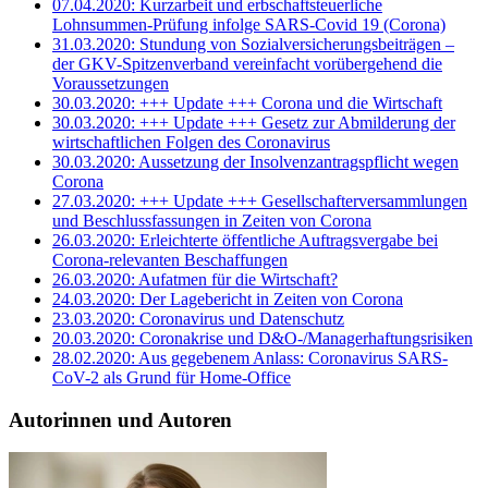
07.04.2020: Kurzarbeit und erbschaftsteuerliche
Lohnsummen-Prüfung infolge SARS-Covid 19 (Corona)
31.03.2020: Stundung von Sozialversicherungsbeiträgen –
der GKV-Spitzenverband vereinfacht vorübergehend die
Voraussetzungen
30.03.2020: +++ Update +++ Corona und die Wirtschaft
30.03.2020: +++ Update +++ Gesetz zur Abmilderung der
wirtschaftlichen Folgen des Coronavirus
30.03.2020: Aussetzung der Insolvenzantragspflicht wegen
Corona
27.03.2020: +++ Update +++ Gesellschafterversammlungen
und Beschlussfassungen in Zeiten von Corona
26.03.2020: Erleichterte öffentliche Auftragsvergabe bei
Corona-relevanten Beschaffungen
26.03.2020: Aufatmen für die Wirtschaft?
24.03.2020: Der Lagebericht in Zeiten von Corona
23.03.2020: Coronavirus und Datenschutz
20.03.2020: Coronakrise und D&O-/Managerhaftungsrisiken
28.02.2020: Aus gegebenem Anlass: Coronavirus SARS-
CoV-2 als Grund für Home-Office
Autorinnen und Autoren