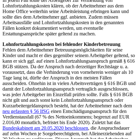
In jedem Fall sollte der Arbeitgeber zur Vermeidung von
Lohnfortzahlungskosten klären, ob der Arbeitnehmer aus dem
Home Office weiterhin seine Arbeitsleistung erbringen kann und
sollte dies dem Arbeitnehmer ggf. anbieten. Zudem müssen
Arbeitsausfälle und Lohnfortzahlungskosten in den genannten
Fällen konkret dokumentiert werden, um eventuelle
Erstattungsansprüche später geltend zu machen.
Lohnfortzahlungskosten bei fehlender Kinderbetreuung
Fehlen dem Arbeitnehmer Betreuungsmöglichkeiten für seine
Kinder und macht er dies gegenüber seinem Arbeitgeber geltend, so
kann er sich ggf. auf einen Lohnfortzahlungsanspruch gemäß § 616
BGB stützen. Da der Anspruch nach derzeitiger Rechtslage u. a.
voraussetzt, dass die Verhinderung von vorneherein weniger als 10
Tage lang ist, dürfte der Anspruch in den meisten Fällen
ausscheiden. Ohnehin ist in vielen Arbeitsverträgen § 616 BGB und
damit der Lohnfortzahlungsanspruch vertraglich ausgeschlossen,
was jeder Arbeitgeber im Einzelfall prüfen sollte. Falls § 616 BGB
nicht gilt und auch sonst kein Lohnfortzahlungsanspruch oder
Kurzarbeitergeldanspruch besteht, hat der Arbeitnehmer nach dem
neu gefassten § 56 IfSG
einen Entschädigungsanspruch für den
Verdienstausfall (67 % des Nettoeinkommens; begrenzt auf EUR
2.016,00 monatlich, befristet bis Ende 2020). Zuletzt hat das
Bundeskabinett am 20.05.2020 beschlossen
, die Anspruchsdauer
auf zehn Wochen je Sorgeberechtigtem, bei Alleinerziehenden auf