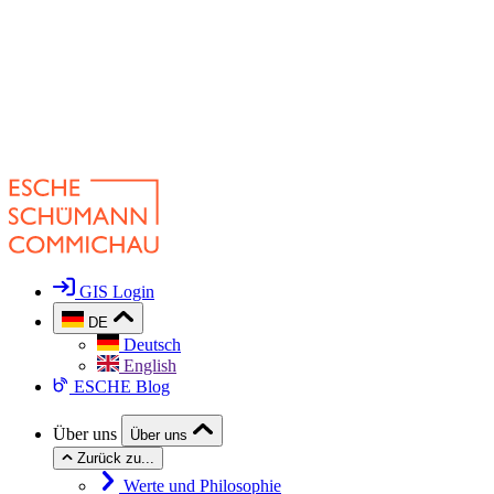
GIS Login
DE
Deutsch
English
ESCHE Blog
Über uns
Über uns
Zurück zu...
Werte und Philosophie