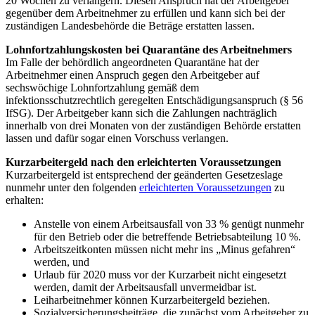
20 Wochen zu verlängern. Diesen Anspruch hat der Arbeitgeber
gegenüber dem Arbeitnehmer zu erfüllen und kann sich bei der
zuständigen Landesbehörde die Beträge erstatten lassen.
Lohnfortzahlungskosten bei Quarantäne des Arbeitnehmers
Im Falle der behördlich angeordneten Quarantäne hat der
Arbeitnehmer einen Anspruch gegen den Arbeitgeber auf
sechswöchige Lohnfortzahlung gemäß dem
infektionsschutzrechtlich geregelten Entschädigungsanspruch (§ 56
IfSG). Der Arbeitgeber kann sich die Zahlungen nachträglich
innerhalb von drei Monaten von der zuständigen Behörde erstatten
lassen und dafür sogar einen Vorschuss verlangen.
Kurzarbeitergeld nach den erleichterten Voraussetzungen
Kurzarbeitergeld ist entsprechend der geänderten Gesetzeslage
nunmehr unter den folgenden
erleichterten Voraussetzungen
zu
erhalten:
Anstelle von einem Arbeitsausfall von 33 % genügt nunmehr
für den Betrieb oder die betreffende Betriebsabteilung 10 %.
Arbeitszeitkonten müssen nicht mehr ins „Minus gefahren“
werden, und
Urlaub für 2020 muss vor der Kurzarbeit nicht eingesetzt
werden, damit der Arbeitsausfall unvermeidbar ist.
Leiharbeitnehmer können Kurzarbeitergeld beziehen.
Sozialversicherungsbeiträge, die zunächst vom Arbeitgeber zu