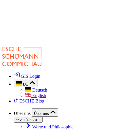
GIS Login
DE
Deutsch
English
ESCHE Blog
Über uns
Über uns
Zurück zu...
Werte und Philosophie