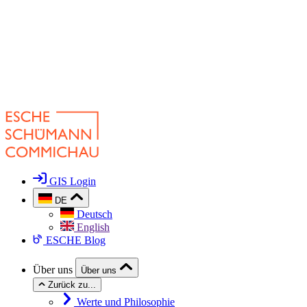
GIS Login
DE
Deutsch
English
ESCHE Blog
Über uns
Über uns
Zurück zu...
Werte und Philosophie