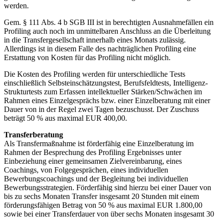
werden.
Gem. § 111 Abs. 4 b SGB III ist in berechtigten Ausnahmefällen ein
Profiling auch noch im unmittelbaren Anschluss an die Überleitung
in die Transfergesellschaft innerhalb eines Monats zulässig.
Allerdings ist in diesem Falle des nachträglichen Profiling eine
Erstattung von Kosten für das Profiling nicht möglich.
Die Kosten des Profiling werden für unterschiedliche Tests
einschließlich Selbsteinschätzungstest, Berufsfeldtests, Intelligenz-
Strukturtests zum Erfassen intellektueller Stärken/Schwächen im
Rahmen eines Einzelgesprächs bzw. einer Einzelberatung mit einer
Dauer von in der Regel zwei Tagen bezuschusst. Der Zuschuss
beträgt 50 % aus maximal EUR 400,00.
Transferberatung
Als Transfermaßnahme ist förderfähig eine Einzelberatung im
Rahmen der Besprechung des Profiling Ergebnisses unter
Einbeziehung einer gemeinsamen Zielvereinbarung, eines
Coachings, von Folgegesprächen, eines individuellen
Bewerbungscoachings und der Begleitung bei individuellen
Bewerbungsstrategien. Förderfähig sind hierzu bei einer Dauer von
bis zu sechs Monaten Transfer insgesamt 20 Stunden mit einem
förderungsfähigen Betrag von 50 % aus maximal EUR 1.800,00
sowie bei einer Transferdauer von über sechs Monaten insgesamt 30