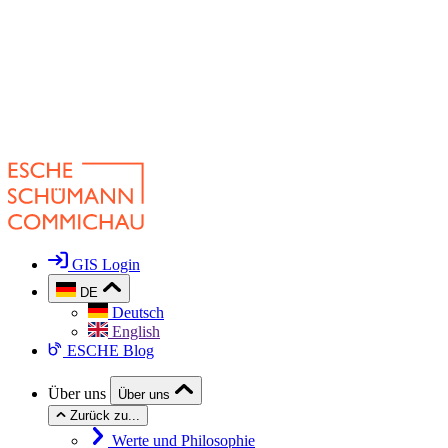
GIS Login
DE
Deutsch
English
ESCHE Blog
Über uns
Über uns
Zurück zu...
Werte und Philosophie