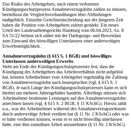
Das Risiko des Arbeitgebers, nach einem verlorenen
Kündigungsschutzprozess Annahmeverzugslohn zahlen zu müssen,
beeinflusst die Vergleichsverhandlungen über Abfindungen
maßgeblich. Einzelne Gerichtsentscheidung aus der jüngeren Zeit
haben die Position von Arbeitgebern zuletzt gestärkt. Ein neues
Urteil des Landesarbeitsgerichts Hamburg vom 06.04.2023, Az. 8
SA 51/22 befasst sich näher mit der Darlegungs- und Beweislast
zum Einwand des böswilligen Unterlassens einer anderweitigen
Erwerbsmöglichkeit.
Annahmeverzugslohn (§ 615 S. 1 BGB) und böswilliges
Unterlassen anderweitigen Erwerbs
Steht am Ende des Kündigungsschutzprozesses fest, dass die
Kündigung des Arbeitgebers das Arbeitsverhältnis nicht aufgelöst
hat, können Arbeitnehmer vom Arbeitgeber regelmäßig die Zahlung
von Annahmeverzugslohn nach beanspruchen (vgl. § 615 S. 1
BGB). Je nach Länge des Kündigungsschutzprozesses kann es sich
hierbei um mehrere Jahresgehälter handeln. Allerdings müssen sich
Arbeitnehmer bestimmte Leistungen auf den Annahmeverzugslohn
anrechnen lassen (vgl. § 615 S. 2 BGB, § 11 KSchG). Hierzu zählt
u.a., was der Arbeitnehmer während des Annahmeverzugszeitraum
durch anderweitige Arbeit verdient hat (§ 11 Nr. 1 KSchG) oder was
er hätte verdienen können, wenn er es nicht böswillig unterlassen
hätte, eine ihm zumutbare Arbeit anzunehmen (§ 11 Nr. 2 KSchG).