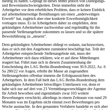
niedrig zu halten. Geprägt ist dieses Mittel jedoch von Darlegungs-
und Beweislastschwierigkeiten. Denn immerhin steht der
Arbeitgeber vor dem erheblichen Problem, dass er keinen Einblick
auf arbeitnehmerseitige Bemühungen um einen „anderweitigen
Erwerb“ hat, zugleich aber eine konkrete Erwerbsmöglichkeit
vortragen muss. Es ist Arbeitgebern daher zu empfehlen, dem
gekündigten Arbeitnehmer nachweisbar und regelmäßig für ihn
passende Stellenangebote zukommen zu lassen und so die spätere
Beweisführung zu „steuern“.
Dem gekündigten Arbeitnehmer obliegt es sodann, nachzuweisen,
dass er sich mit den Angeboten zumindest beschäftigt hat. Teilt der
Arbeitgeber entsprechende Stellenangebote mit, muss der
Arbeitnehmer sich dazu erklären, wie er auf diese Mitteilungen
reagiert hat. Führt man sich in diesem Zusammenhang die
Entscheidung des LAG Berlin-Brandenburg vom 30.9.2022, Az. 6
Sa 280/22 vor Augen, erhöht die Masse an zugesandten
Stellenangeboten offenbar immens die Erfolgsaussichten des
Arbeitgebers. In dem Fall hielt das LAG Berlin-Brandenburg dem
gekündigten Arbeitnehmer böswilliges Unterlassen vor, denn er
habe sich nur auf drei von 23 Vermittlungsvorschlägen der Agentur
für Arbeit beworben und eigeninitiativ zwar 103 weitere
Bewerbungen verschickt, allerdings in einem Zeitraum von rund 29
Monaten was im Ergebnis nicht einmal zwei Bewerbungen pro
Woche ausmachte. In den genannten Verfahren handelte es sich aber