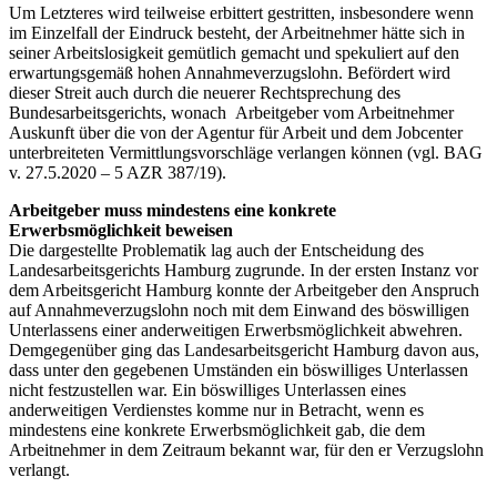
Um Letzteres wird teilweise erbittert gestritten, insbesondere wenn
im Einzelfall der Eindruck besteht, der Arbeitnehmer hätte sich in
seiner Arbeitslosigkeit gemütlich gemacht und spekuliert auf den
erwartungsgemäß hohen Annahmeverzugslohn. Befördert wird
dieser Streit auch durch die neuerer Rechtsprechung des
Bundesarbeitsgerichts, wonach Arbeitgeber vom Arbeitnehmer
Auskunft über die von der Agentur für Arbeit und dem Jobcenter
unterbreiteten Vermittlungsvorschläge verlangen können (vgl. BAG
v. 27.5.2020 – 5 AZR 387/19).
Arbeitgeber muss mindestens eine konkrete
Erwerbsmöglichkeit beweisen
Die dargestellte Problematik lag auch der Entscheidung des
Landesarbeitsgerichts Hamburg zugrunde. In der ersten Instanz vor
dem Arbeitsgericht Hamburg konnte der Arbeitgeber den Anspruch
auf Annahmeverzugslohn noch mit dem Einwand des böswilligen
Unterlassens einer anderweitigen Erwerbsmöglichkeit abwehren.
Demgegenüber ging das Landesarbeitsgericht Hamburg davon aus,
dass unter den gegebenen Umständen ein böswilliges Unterlassen
nicht festzustellen war. Ein böswilliges Unterlassen eines
anderweitigen Verdienstes komme nur in Betracht, wenn es
mindestens eine konkrete Erwerbsmöglichkeit gab, die dem
Arbeitnehmer in dem Zeitraum bekannt war, für den er Verzugslohn
verlangt.