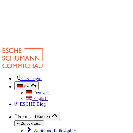
GIS Login
DE
Deutsch
English
ESCHE Blog
Über uns
Über uns
Zurück zu...
Werte und Philosophie