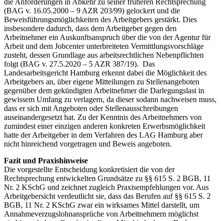
die Anforderungen in Abkehr zu seiner früheren Rechtsprechung
(BAG v. 16.05.2000 – 9 AZR 203/99) gelockert und die
Beweisführungsmöglichkeiten des Arbeitgebers gestärkt. Dies
insbesondere dadurch, dass dem Arbeitgeber gegen den
Arbeitnehmer ein Auskunftsanspruch über die von der Agentur für
Arbeit und dem Jobcenter unterbreiteten Vermittlungsvorschläge
zusteht, dessen Grundlage aus arbeitsrechtlichen Nebenpflichten
folgt (BAG v. 27.5.2020 – 5 AZR 387/19). Das
Landesarbeitsgericht Hamburg erkennt dabei die Möglichkeit des
Arbeitgebers an, über eigene Mitteilungen zu Stellenangeboten
gegenüber dem gekündigten Arbeitnehmer die Darlegungslast in
gewissem Umfang zu verlagern, da dieser sodann nachweisen muss,
dass er sich mit Angeboten oder Stellenausschreibungen
auseinandergesetzt hat. Zu der Kenntnis des Arbeitnehmers von
zumindest einer einzigen anderen konkreten Erwerbsmöglichkeit
hatte der Arbeitgeber in dem Verfahren des LAG Hamburg aber
nicht hinreichend vorgetragen und Beweis angeboten.
Fazit und Praxishinweise
Die vorgestellte Entscheidung konkretisiert die von der
Rechtsprechung entwickelten Grundsätze zu §§ 615 S. 2 BGB, 11
Nr. 2 KSchG und zeichnet zugleich Praxisempfehlungen vor. Aus
Arbeitgebersicht verdeutlicht sie, dass das Berufen auf §§ 615 S. 2
BGB, 11 Nr. 2 KSchG zwar ein wirksames Mittel darstellt, um
Annahmeverzugslohnansprüche von Arbeitnehmern möglichst