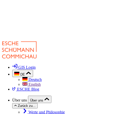
GIS Login
DE
Deutsch
English
ESCHE Blog
Über uns
Über uns
Zurück zu...
Werte und Philosophie