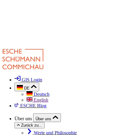
GIS Login
DE
Deutsch
English
ESCHE Blog
Über uns
Über uns
Zurück zu...
Werte und Philosophie