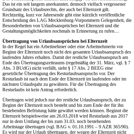
Das ist ein seit langem anerkannter, dennoch vielfach vergessener
Grundsatz des Urlaubsrechts, der auch bei Elternzeit gilt.
Rechtzeitig, kurz vor Jahresende gibt eine kürzlich veröffentliche
Entscheidung des LAG Mecklenburg-Vorpommern Gelegenheit, die
Besonderheiten von Urlaubsansprüchen bei Elternzeit und die
Gestaltungsmöglichkeiten nochmals in Erinnerung zu rufen…
Übertragung von Urlaubsansprüchen bei Elternzeit
In der Regel hat ein Arbeitnehmer oder eine Arbeitnehmerin vor
Beginn der Elternzeit noch nicht den gesamten Urlaubsanspruch des
laufenden Jahres erhalten. Damit der restliche Urlaubsanspruch am
Ende des Übertragungszeitraums (regelmäßig der 31. März, vgl. § 7
Abs. 3 BUrlG) nicht verfällt, sieht § 17 Abs. 2 BEEG eine
gesetzliche Übertragung des Resturlaubsanspruchs vor. Der
Resturlaub ist nach dem Ende der Elternzeit im laufenden oder im
nächsten Urlaubsjahr zu gewähren. Für die Übertragung des
Resturlaubs ist kein Antrag erforderlich.
Übertragen wird jedoch nur der restliche Urlaubsanspruch, der zu
Beginn der Elternzeit noch besteht und bis zum Ende der für ihn
bestehenden Befristung hätte gewährt werden können. Beginnt die
Elternzeit beispielsweise am 26.03.2018 wird Resturlaub aus 2017
nur in dem Umfang der bis zum 31.03. noch bestehenden
Arbeitstage übertragen (vgl. BAG v. 01.10.1991 – 9 AZR 365/90).
Es wird nur der Urlaub übertragen, der wegen der Elternzeit nicht