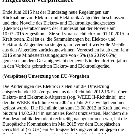
Ende Juni 2015 hat der Bundestag neue Regelungen zur
Rücknahme von Elektro- und Elektronik-Altgeräten beschlossen
und eine Novelle des Elektro- und Elektronikgeräte­gesetzes
(ElektroG) verabschiedet; der Bundesrat hat der Novelle am
10.07.2015 zu­gestimmt. Sie soll voraussichtlich zum 01.10.2015 in
Kraft treten. Ziel ist es, die Sammelmengen bei Elektro- und
Elektronik-Altgeräten zu steigern, um vermehrt wertvolle Metalle
aus den Altgeräten zurückzugewinnen. Vorgesehen ist ab dem Jahr
2016 eine Mindesterfassungsquote von 45% (ab 2019: 65%),
gemessen an dem Gesamt­gewicht der jeweils in den drei Vorjahren
in den Verkehr gebrachten Elektro- und Elektronikgeräte.
(Verspätete) Umsetzung von EU-Vorgaben
Die Änderungen des ElektroG zielen auf die Umsetzung
entsprechender EU-Vorgaben aus der Richtlinie 2012/19/EU über
Elektro- und Elektronik-Altgeräte (sog. WEEE II-Richtlinie), mit
der die WEEE-Richtlinie von 2002 im Jahr 2012 weitgehend neu
gefasst wurde. Die Richtlinie trat zum 13.08.2012 in Kraft und war
bis zum 14.02.2014 in nationales Recht um­zusetzen. Nachdem die
Bundesrepublik dem nicht rechtzeitig nachgekommen war, hat die
Europäische Kommission im Mai 2015 vor dem Europäischen
Gerichtshof (EuGH) ein Vertrags­verletzungsverfahren gegen die