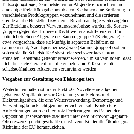
Entsorgungsträger, Sammelstellen für Altgeräte einzurichten und
eine entgeltfreie Rückgabe anzubieten. Sie haben eine Sortierung in
verschiedene Produkt­gruppen vorzunehmen und die sortierten
Geräte an die Hersteller bzw. deren Bevoll­mächtigte weiterzugeben.
Zur Erzielung besserer Verwer­tungs­ergebnisse wurden die Sor­tier­
gruppen gegenüber früherem Recht weiter ausdifferenziert: Für
batteriebetriebene Alt­geräte der Sammelgruppe 5 (Kleingeräte) ist
etwa vorgesehen, dass sie künftig in separaten Behältern zu
sammeln sind; Nachtspeicher­heizgeräte (Sammelgruppe 4) sollen -
sofern sie die Schad­stoffe Asbest oder sechswertiges Chrom
enthalten - ebenfalls getrennt erfasst werden, um zu verhindern, dass
nicht belastete Geräte durch die gemeinsame Erfassung mit
schadstoffhaltigen Alt­geräten verunreinigt werden.
Vorgaben zur Gestaltung von Elektrogeräten
Weiterhin enthalten ist in der ElektroG-Novelle eine allgemein
gehaltene Verpflichtung zur Gestaltung von Elektro- und
Elektronikgeräten, die eine Weiterverwendung, Demontage und
Verwertung berücksichtigen und erleichtern soll. Konkretere
Anforderungen wurden hier trotz Forderungen aus Reihen der
Opposition (insbesondere diskutiert unter dem Stichwort „ge­plante
Obsoleszenz“) nicht geschaffen; ergänzend ist hier die Ökodesign-
Richtlinie der EU heranzuziehen.