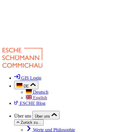
GIS Login
DE
Deutsch
English
ESCHE Blog
Über uns
Über uns
Zurück zu...
Werte und Philosophie