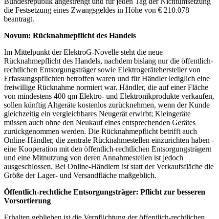
Bundesrepublik angestrengt und für jeden Tag der Nicht­umsetzung
die Festsetzung eines Zwangsgeldes in Höhe von € 210.078
beantragt.
Novum: Rücknahmepflicht des Handels
Im Mittelpunkt der ElektroG-Novelle steht die neue
Rücknahmepflicht des Handels, nachdem bislang nur die öffentlich-
rechtlichen Entsorgungsträger sowie Elektrogerätehersteller von
Erfassungspflichten betroffen waren und für Händler lediglich eine
freiwillige Rücknahme normiert war. Händler, die auf einer Fläche
von mindestens 400 qm Elektro- und Elektronik­produkte verkaufen,
sollen künftig Altgeräte kostenlos zurücknehmen, wenn der Kunde
gleichzeitig ein vergleichbares Neugerät erwirbt; Kleingeräte
müssen auch ohne den Neukauf eines entsprechenden Gerätes
zurückgenommen werden. Die Rücknahmepflicht betrifft auch
Online-Händler, die zentrale Rück­nah­me­stellen einzurichten haben -
eine Kooperation mit den öffentlich-rechtlichen Entsorgungs­trägern
und eine Mitnutzung von deren Annahme­stellen ist jedoch
ausgeschlossen. Bei Online-Händlern ist statt der Verkaufsfläche die
Größe der Lager- und Versandfläche maßgeblich.
Öffentlich-rechtliche Entsorgungsträger: Pflicht zur besseren
Vorsortierung
Erhalten geblieben ist die Verpflichtung der öffentlich-rechtlichen