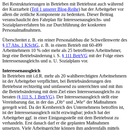
Bei Restrukturierungen in Betrieben mit Betriebsrat auch während
der Kurzarbeit (
Teil 1 unserer Blog-Reihe
) hat der Arbeitgeber vor
allem die zeitliche Komponente zu bedenken. Dieser Beitrag
veranschaulicht den Fahrplan für Interessenausgleichs- und
Sozialplanverfahren bis zur Durchführung der konkreten
Personalmaßnahmen.
Überschreitet z. B. ein reiner Personalabbau die Schwellenwerte des
§ 17 Abs. 1 KSchG
, z. B. in einem Betrieb mit 60-499
Arbeitnehmern 10 % oder mehr als 25 betroffenen Arbeitnehmer,
liegt eine Betriebsänderung i. S.
§ 111 BetrVG
mit der Folge eines
Interessenausgleichs und u. U. Sozialplans vor.
Interessenausgleich
In Betrieben mit i.d.R. mehr als 20 wahlberechtigten Arbeitnehmern
ist der Arbeitgeber verpflichtet, bei Betriebsänderungen den
Betriebsrat rechtzeitig und umfassend zu unterrichten und mit ihm
die Betriebsänderung mit dem Ziel eines Interessenausgleichs zu
beraten
(§ 111 S. 1 BetrVG)
. Der Interessenausgleich stellt eine
Vereinbarung dar, in der das „Ob“ und „Wie“ der Maßnahmen
geregelt wird. Da der Kernbereich des Unternehmens betroffen ist,
ist der Interessenausgleich nicht erzwingbar; jedoch hat der
Arbeitgeber ggf. in einer Einigungsstelle mit dem Betriebsrat zu
verhandeln. Erst danach darf er die geplanten Maßnahmen
umsetzen. Viele Arbeitsgerichte können ihm anderenfalls mittels