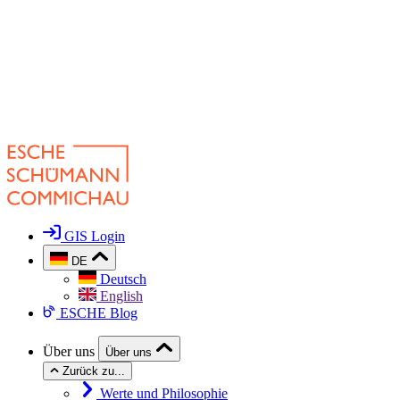
GIS Login
DE
Deutsch
English
ESCHE Blog
Über uns
Über uns
Zurück zu...
Werte und Philosophie