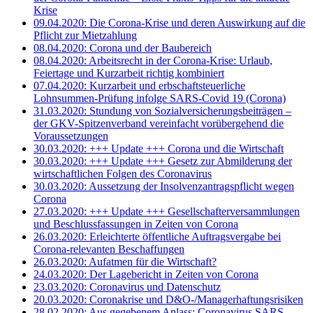
Krise
09.04.2020: Die Corona-Krise und deren Auswirkung auf die
Pflicht zur Mietzahlung
08.04.2020: Corona und der Baubereich
08.04.2020: Arbeitsrecht in der Corona-Krise: Urlaub,
Feiertage und Kurzarbeit richtig kombiniert
07.04.2020: Kurzarbeit und erbschaftsteuerliche
Lohnsummen-Prüfung infolge SARS-Covid 19 (Corona)
31.03.2020: Stundung von Sozialversicherungsbeiträgen –
der GKV-Spitzenverband vereinfacht vorübergehend die
Voraussetzungen
30.03.2020: +++ Update +++ Corona und die Wirtschaft
30.03.2020: +++ Update +++ Gesetz zur Abmilderung der
wirtschaftlichen Folgen des Coronavirus
30.03.2020: Aussetzung der Insolvenzantragspflicht wegen
Corona
27.03.2020: +++ Update +++ Gesellschafterversammlungen
und Beschlussfassungen in Zeiten von Corona
26.03.2020: Erleichterte öffentliche Auftragsvergabe bei
Corona-relevanten Beschaffungen
26.03.2020: Aufatmen für die Wirtschaft?
24.03.2020: Der Lagebericht in Zeiten von Corona
23.03.2020: Coronavirus und Datenschutz
20.03.2020: Coronakrise und D&O-/Managerhaftungsrisiken
28.02.2020: Aus gegebenem Anlass: Coronavirus SARS-