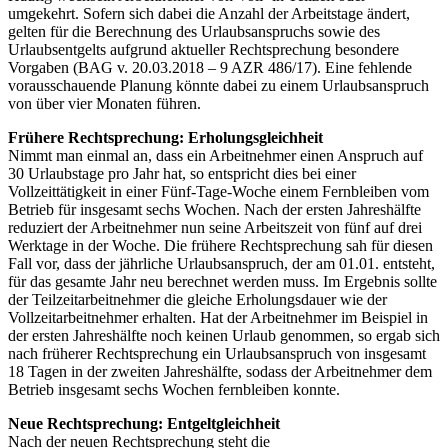
umgekehrt. Sofern sich dabei die Anzahl der Arbeitstage ändert,
gelten für die Berechnung des Urlaubsanspruchs sowie des
Urlaubsentgelts aufgrund aktueller Rechtsprechung besondere
Vorgaben (BAG v. 20.03.2018 – 9 AZR 486/17). Eine fehlende
vorausschauende Planung könnte dabei zu einem Urlaubsanspruch
von über vier Monaten führen.
Frühere Rechtsprechung: Erholungsgleichheit
Nimmt man einmal an, dass ein Arbeitnehmer einen Anspruch auf
30 Urlaubstage pro Jahr hat, so entspricht dies bei einer
Vollzeittätigkeit in einer Fünf-Tage-Woche einem Fernbleiben vom
Betrieb für insgesamt sechs Wochen. Nach der ersten Jahreshälfte
reduziert der Arbeitnehmer nun seine Arbeitszeit von fünf auf drei
Werktage in der Woche. Die frühere Rechtsprechung sah für diesen
Fall vor, dass der jährliche Urlaubsanspruch, der am 01.01. entsteht,
für das gesamte Jahr neu berechnet werden muss. Im Ergebnis sollte
der Teilzeitarbeitnehmer die gleiche Erholungsdauer wie der
Vollzeitarbeitnehmer erhalten. Hat der Arbeitnehmer im Beispiel in
der ersten Jahreshälfte noch keinen Urlaub genommen, so ergab sich
nach früherer Rechtsprechung ein Urlaubsanspruch von insgesamt
18 Tagen in der zweiten Jahreshälfte, sodass der Arbeitnehmer dem
Betrieb insgesamt sechs Wochen fernbleiben konnte.
Neue Rechtsprechung: Entgeltgleichheit
Nach der neuen Rechtsprechung steht die