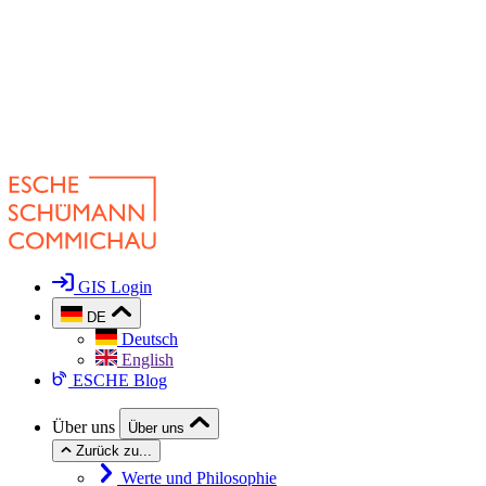
GIS Login
DE
Deutsch
English
ESCHE Blog
Über uns
Über uns
Zurück zu...
Werte und Philosophie