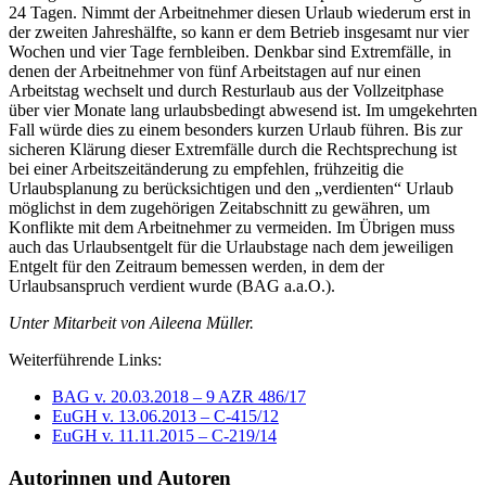
24 Tagen. Nimmt der Arbeitnehmer diesen Urlaub wiederum erst in
der zweiten Jahreshälfte, so kann er dem Betrieb insgesamt nur vier
Wochen und vier Tage fernbleiben. Denkbar sind Extremfälle, in
denen der Arbeitnehmer von fünf Arbeitstagen auf nur einen
Arbeitstag wechselt und durch Resturlaub aus der Vollzeitphase
über vier Monate lang urlaubsbedingt abwesend ist. Im umgekehrten
Fall würde dies zu einem besonders kurzen Urlaub führen. Bis zur
sicheren Klärung dieser Extremfälle durch die Rechtsprechung ist
bei einer Arbeitszeitänderung zu empfehlen, frühzeitig die
Urlaubsplanung zu berücksichtigen und den „verdienten“ Urlaub
möglichst in dem zugehörigen Zeitabschnitt zu gewähren, um
Konflikte mit dem Arbeitnehmer zu vermeiden. Im Übrigen muss
auch das Urlaubsentgelt für die Urlaubstage nach dem jeweiligen
Entgelt für den Zeitraum bemessen werden, in dem der
Urlaubsanspruch verdient wurde (BAG a.a.O.).
Unter Mitarbeit von Aileena Müller.
Weiterführende Links:
BAG v. 20.03.2018 – 9 AZR 486/17
EuGH v. 13.06.2013 – C-415/12
EuGH v. 11.11.2015 – C-219/14
Autorinnen und Autoren