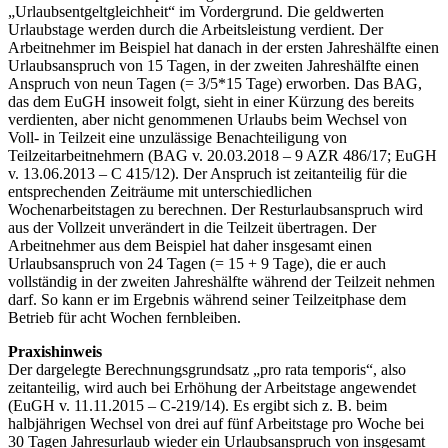
„Urlaubsentgeltgleichheit“ im Vordergrund. Die geldwerten
Urlaubstage werden durch die Arbeitsleistung verdient. Der
Arbeitnehmer im Beispiel hat danach in der ersten Jahreshälfte einen
Urlaubsanspruch von 15 Tagen, in der zweiten Jahreshälfte einen
Anspruch von neun Tagen (= 3/5*15 Tage) erworben. Das BAG,
das dem EuGH insoweit folgt, sieht in einer Kürzung des bereits
verdienten, aber nicht genommenen Urlaubs beim Wechsel von
Voll- in Teilzeit eine unzulässige Benachteiligung von
Teilzeitarbeitnehmern (BAG v. 20.03.2018 – 9 AZR 486/17; EuGH
v. 13.06.2013 – C 415/12). Der Anspruch ist zeitanteilig für die
entsprechenden Zeiträume mit unterschiedlichen
Wochenarbeitstagen zu berechnen. Der Resturlaubsanspruch wird
aus der Vollzeit unverändert in die Teilzeit übertragen. Der
Arbeitnehmer aus dem Beispiel hat daher insgesamt einen
Urlaubsanspruch von 24 Tagen (= 15 + 9 Tage), die er auch
vollständig in der zweiten Jahreshälfte während der Teilzeit nehmen
darf. So kann er im Ergebnis während seiner Teilzeitphase dem
Betrieb für acht Wochen fernbleiben.
Praxishinweis
Der dargelegte Berechnungsgrundsatz „pro rata temporis“, also
zeitanteilig, wird auch bei Erhöhung der Arbeitstage angewendet
(EuGH v. 11.11.2015 – C-219/14). Es ergibt sich z. B. beim
halbjährigen Wechsel von drei auf fünf Arbeitstage pro Woche bei
30 Tagen Jahresurlaub wieder ein Urlaubsanspruch von insgesamt