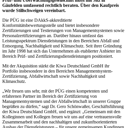
Prüf- und Überwachungsgesellschaft mbH mit Sitz in
Gäufelden umfassend rechtlich beraten. Über den Kaufpreis
wurde Stillschweigen vereinbart.
Die PÜG ist eine DAkkS-akkreditierte
Konformitätsbewertungsstelle und bietet insbesondere
Zertifizierungen und Testierungen von Managementsystemen sowie
Personalzertifizierungen an. Darüber hinaus umfasst das
Leistungsspektrum Dienstleistungen in den Bereichen Abfall und
Entsorgung, Nachhaltigkeit und Klimaschutz. Seit ihrer Gründung
im Jahr 1998 hat sich das Unternehmen als etablierter Anbieter im
Bereich Prüf- und Zertifizierungsdienstleistungen positioniert.
Mit der Akquisition stärkt die Kiwa Deutschland GmbH ihr
Portfolio insbesondere in den Bereichen Managementsystem-
Zertifizierung, Abfallwirtschaft sowie Nachhaltigkeit und
Klimaschutz.
„Wir freuen uns sehr, mit der PÜG einen kompetenten und
erfahrenen Partner im Bereich der Zertifizierung von
Managementsystemen und der Abfallwirtschaft in unserer Gruppe
begrüßen zu dürfen,“ sagt Dr. Gero Schönwaßer, Geschäftsführung
der Kiwa Deutschland GmbH, und ergänzt: „Gemeinsam mit den
Kolleginnen und Kollegen freuen wir uns auf eine vertrauensvolle
Zusammenarbeit und den nachhaltigen und zukunftsorientierten
Ausbau der Dienstleistungen – für unsere gemeinsamen Kundinnen