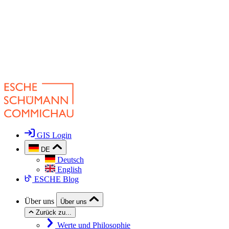
GIS Login
DE
Deutsch
English
ESCHE Blog
Über uns
Über uns
Zurück zu...
Werte und Philosophie