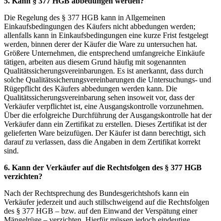
5. Kann § 377 HGB abbedungen werden?
Die Regelung des § 377 HGB kann in Allgemeinen
Einkaufsbedingungen des Käufers nicht abbedungen werden;
allenfalls kann in Einkaufsbedingungen eine kurze Frist festgelegt
werden, binnen derer der Käufer die Ware zu untersuchen hat.
Größere Unternehmen, die entsprechend umfangreiche Einkäufe
tätigen, arbeiten aus diesem Grund häufig mit sogenannten
Qualitätssicherungsvereinbarungen. Es ist anerkannt, dass durch
solche Qualitätssicherungsvereinbarungen die Untersuchungs- und
Rügepflicht des Käufers abbedungen werden kann. Die
Qualitätssicherungsvereinbarung sehen insoweit vor, dass der
Verkäufer verpflichtet ist, eine Ausgangskontrolle vorzunehmen.
Über die erfolgreiche Durchführung der Ausgangskontrolle hat der
Verkäufer dann ein Zertifikat zu erstellen. Dieses Zertifikat ist der
gelieferten Ware beizufügen. Der Käufer ist dann berechtigt, sich
darauf zu verlassen, dass die Angaben in dem Zertifikat korrekt
sind.
6. Kann der Verkäufer auf die Rechtsfolgen des § 377 HGB
verzichten?
Nach der Rechtsprechung des Bundesgerichtshofs kann ein
Verkäufer jederzeit und auch stillschweigend auf die Rechtsfolgen
des § 377 HGB – bzw. auf den Einwand der Verspätung einer
Mängelrüge – verzichten. Hierfür müssen jedoch eindeutige