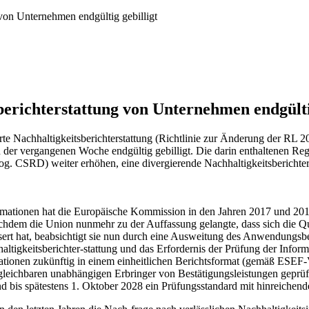
 von Unternehmen endgültig gebilligt
berichterstattung von Unternehmen endgülti
sserte Nachhaltigkeitsberichterstattung (Richtlinie zur Änderung der
n der vergangenen Woche endgültig gebilligt. Die darin enthaltenen Re
sog. CSRD) weiter erhöhen, eine divergierende Nachhaltigkeitsberichte
ormationen hat die Europäische Kommission in den Jahren 2017 und 2019
hdem die Union nunmehr zu der Auffassung gelangte, dass sich die Qu
ert hat, beabsichtigt sie nun durch eine Ausweitung des Anwendungsber
altigkeitsberichter-stattung und das Erfordernis der Prüfung der Info
mationen zukünftig in einem einheitlichen Berichtsformat (gemäß ESE
gleichbaren unabhängigen Erbringer von Bestätigungsleistungen geprüft 
nd bis spätestens 1. Oktober 2028 ein Prüfungsstandard mit hinreichen