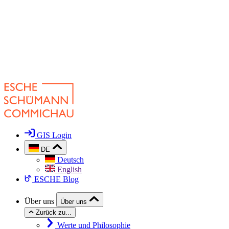
GIS Login
DE
Deutsch
English
ESCHE Blog
Über uns
Über uns
Zurück zu...
Werte und Philosophie