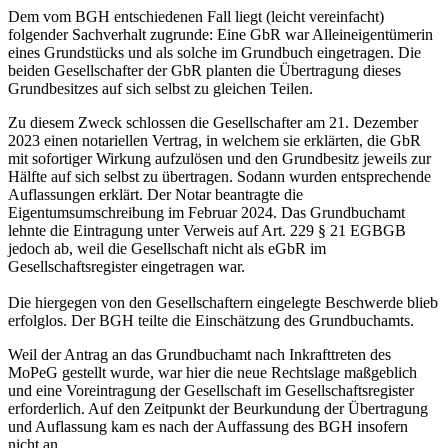
Dem vom BGH entschiedenen Fall liegt (leicht vereinfacht)
folgender Sachverhalt zugrunde: Eine GbR war Alleineigentümerin
eines Grundstücks und als solche im Grundbuch eingetragen. Die
beiden Gesellschafter der GbR planten die Übertragung dieses
Grundbesitzes auf sich selbst zu gleichen Teilen.
Zu diesem Zweck schlossen die Gesellschafter am 21. Dezember
2023 einen notariellen Vertrag, in welchem sie erklärten, die GbR
mit sofortiger Wirkung aufzulösen und den Grundbesitz jeweils zur
Hälfte auf sich selbst zu übertragen. Sodann wurden entsprechende
Auflassungen erklärt. Der Notar beantragte die
Eigentumsumschreibung im Februar 2024. Das Grundbuchamt
lehnte die Eintragung unter Verweis auf Art. 229 § 21 EGBGB
jedoch ab, weil die Gesellschaft nicht als eGbR im
Gesellschaftsregister eingetragen war.
Die hiergegen von den Gesellschaftern eingelegte Beschwerde blieb
erfolglos. Der BGH teilte die Einschätzung des Grundbuchamts.
Weil der Antrag an das Grundbuchamt nach Inkrafttreten des
MoPeG gestellt wurde, war hier die neue Rechtslage maßgeblich
und eine Voreintragung der Gesellschaft im Gesellschaftsregister
erforderlich. Auf den Zeitpunkt der Beurkundung der Übertragung
und Auflassung kam es nach der Auffassung des BGH insofern
nicht an.