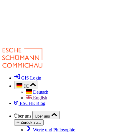
GIS Login
DE
Deutsch
English
ESCHE Blog
Über uns
Über uns
Zurück zu...
Werte und Philosophie