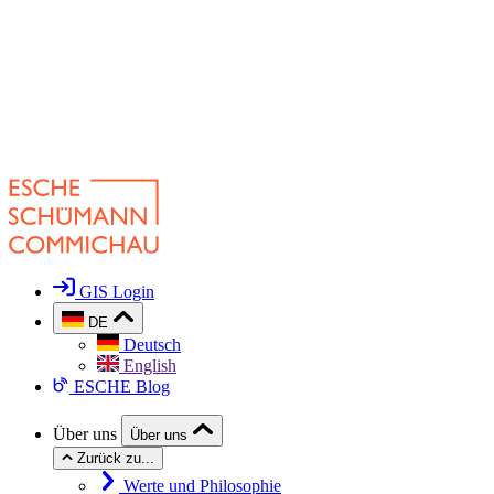
GIS Login
DE
Deutsch
English
ESCHE Blog
Über uns
Über uns
Zurück zu...
Werte und Philosophie