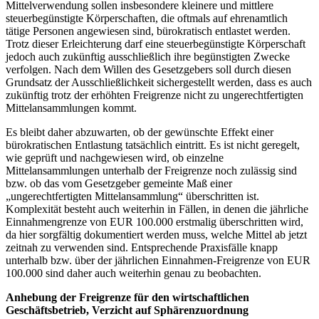
Mittelverwendung sollen insbesondere kleinere und mittlere
steuerbegünstigte Körperschaften, die oftmals auf ehrenamtlich
tätige Personen angewiesen sind, bürokratisch entlastet werden.
Trotz dieser Erleichterung darf eine steuerbegünstigte Körperschaft
jedoch auch zukünftig ausschließlich ihre begünstigten Zwecke
verfolgen. Nach dem Willen des Gesetzgebers soll durch diesen
Grundsatz der Ausschließlichkeit sichergestellt werden, dass es auch
zukünftig trotz der erhöhten Freigrenze nicht zu ungerechtfertigten
Mittelansammlungen kommt.
Es bleibt daher abzuwarten, ob der gewünschte Effekt einer
bürokratischen Entlastung tatsächlich eintritt. Es ist nicht geregelt,
wie geprüft und nachgewiesen wird, ob einzelne
Mittelansammlungen unterhalb der Freigrenze noch zulässig sind
bzw. ob das vom Gesetzgeber gemeinte Maß einer
„ungerechtfertigten Mittelansammlung“ überschritten ist.
Komplexität besteht auch weiterhin in Fällen, in denen die jährliche
Einnahmengrenze von EUR 100.000 erstmalig überschritten wird,
da hier sorgfältig dokumentiert werden muss, welche Mittel ab jetzt
zeitnah zu verwenden sind. Entsprechende Praxisfälle knapp
unterhalb bzw. über der jährlichen Einnahmen-Freigrenze von EUR
100.000 sind daher auch weiterhin genau zu beobachten.
Anhebung der Freigrenze für den wirtschaftlichen
Geschäftsbetrieb, Verzicht auf Sphärenzuordnung