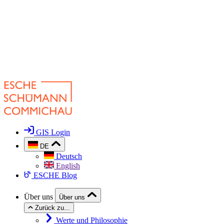
GIS Login
DE
Deutsch
English
ESCHE Blog
Über uns
Über uns
Zurück zu...
Werte und Philosophie