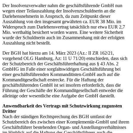
Der Insolvenzverwalter nahm die geschäftsführende GmbH nun
wegen einer Teilauszahlung der Insolvenzschuldnerin an die
Darlehensnehmerin in Anspruch, da zum Zeitpunkt dieser
Auszahlung von den insgesamt gewährten ca. EUR 38 Mio. im
Widerspruch zum Darlehensvertrag tatsächlich nur etwa EUR 2,7
Mio. werthaltig besichert worden waren. Eine weitere Sicherheit
wurde der Schuldnerin auch im Zusammenhang mit der erfolgten
Auszahlung nicht bestellt.
Der BGH hat hierzu am 14. März 2023 (Az.: II ZR 162/21,
vorgehend OLG Hamburg, Az: 11 U 71/20) entschieden, dass sich
der Schutzbereich der Geschäftsführerhaftung aus § 43 Abs. 2
GmbHG im Falle einer sorgfaltswidrigen Geschäftsführung bei
einer geschäftsführenden Kommanditisten-GmbH auch auf die
Kommanditgesellschaft erstrecke. Für die Haftung der
geschäftsführenden GmbH ist sei insofern erforderlich, dass die
Führung der Geschäfte der Kommanditgesellschaft entweder die
alleinige oder wesentliche eine Aufgabe der GmbH darstellt.
Anwendbarkeit des Vertrags mit Schutzwirkung zugunsten
Dritter
Nach der ständigen Rechtsprechung des BGH umfasst der
Schutzbereich des zwischen einer Komplementär-GmbH und ihrem
Geschäftsführer bestehenden Organ- und Anstellungsverhältnisses
im Hinblick auf die Haftung des Geschäftsführers auch die