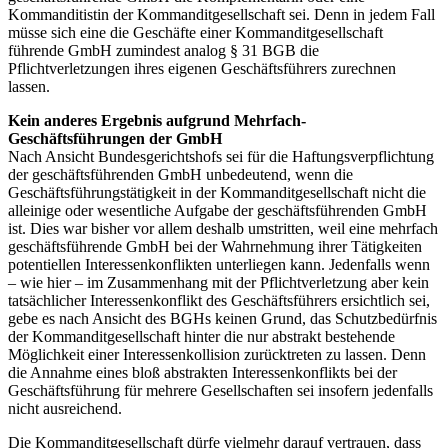
Kommanditistin der Kommanditgesellschaft sei. Denn in jedem Fall
müsse sich eine die Geschäfte einer Kommanditgesellschaft
führende GmbH zumindest analog § 31 BGB die
Pflichtverletzungen ihres eigenen Geschäftsführers zurechnen
lassen.
Kein anderes Ergebnis aufgrund Mehrfach-
Geschäftsführungen der GmbH
Nach Ansicht Bundesgerichtshofs sei für die Haftungsverpflichtung
der geschäftsführenden GmbH unbedeutend, wenn die
Geschäftsführungstätigkeit in der Kommanditgesellschaft nicht die
alleinige oder wesentliche Aufgabe der geschäftsführenden GmbH
ist. Dies war bisher vor allem deshalb umstritten, weil eine mehrfach
geschäftsführende GmbH bei der Wahrnehmung ihrer Tätigkeiten
potentiellen Interessenkonflikten unterliegen kann. Jedenfalls wenn
– wie hier – im Zusammenhang mit der Pflichtverletzung aber kein
tatsächlicher Interessenkonflikt des Geschäftsführers ersichtlich sei,
gebe es nach Ansicht des BGHs keinen Grund, das Schutzbedürfnis
der Kommanditgesellschaft hinter die nur abstrakt bestehende
Möglichkeit einer Interessenkollision zurücktreten zu lassen. Denn
die Annahme eines bloß abstrakten Interessenkonflikts bei der
Geschäftsführung für mehrere Gesellschaften sei insofern jedenfalls
nicht ausreichend.
Die Kommanditgesellschaft dürfe vielmehr darauf vertrauen, dass