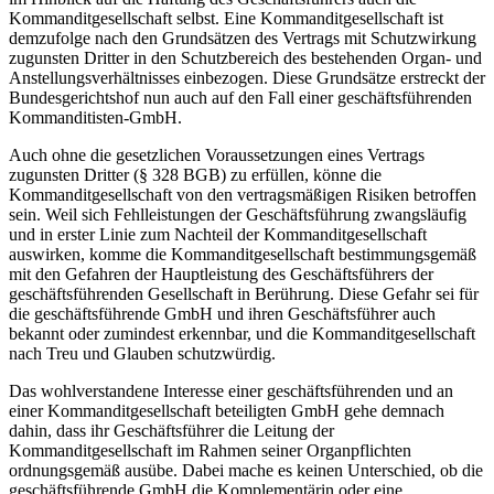
Kommanditgesellschaft selbst. Eine Kommanditgesellschaft ist
demzufolge nach den Grundsätzen des Vertrags mit Schutzwirkung
zugunsten Dritter in den Schutzbereich des bestehenden Organ- und
Anstellungsverhältnisses einbezogen. Diese Grundsätze erstreckt der
Bundesgerichtshof nun auch auf den Fall einer geschäftsführenden
Kommanditisten-GmbH.
Auch ohne die gesetzlichen Voraussetzungen eines Vertrags
zugunsten Dritter (§ 328 BGB) zu erfüllen, könne die
Kommanditgesellschaft von den vertragsmäßigen Risiken betroffen
sein. Weil sich Fehlleistungen der Geschäftsführung zwangsläufig
und in erster Linie zum Nachteil der Kommanditgesellschaft
auswirken, komme die Kommanditgesellschaft bestimmungsgemäß
mit den Gefahren der Hauptleistung des Geschäftsführers der
geschäftsführenden Gesellschaft in Berührung. Diese Gefahr sei für
die geschäftsführende GmbH und ihren Geschäftsführer auch
bekannt oder zumindest erkennbar, und die Kommanditgesellschaft
nach Treu und Glauben schutzwürdig.
Das wohlverstandene Interesse einer geschäftsführenden und an
einer Kommanditgesellschaft beteiligten GmbH gehe demnach
dahin, dass ihr Geschäftsführer die Leitung der
Kommanditgesellschaft im Rahmen seiner Organpflichten
ordnungsgemäß ausübe. Dabei mache es keinen Unterschied, ob die
geschäftsführende GmbH die Komplementärin oder eine