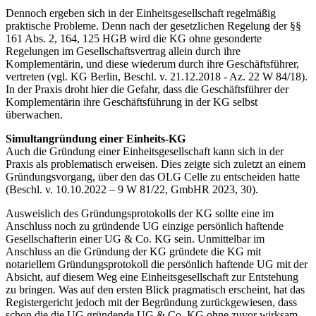
Dennoch ergeben sich in der Einheitsgesellschaft regelmäßig
praktische Probleme. Denn nach der gesetzlichen Regelung der §§
161 Abs. 2, 164, 125 HGB wird die KG ohne gesonderte
Regelungen im Gesellschaftsvertrag allein durch ihre
Komplementärin, und diese wiederum durch ihre Geschäftsführer,
vertreten (vgl. KG Berlin, Beschl. v. 21.12.2018 - Az. 22 W 84/18).
In der Praxis droht hier die Gefahr, dass die Geschäftsführer der
Komplementärin ihre Geschäftsführung in der KG selbst
überwachen.
Simultangründung einer Einheits-KG
Auch die Gründung einer Einheitsgesellschaft kann sich in der
Praxis als problematisch erweisen. Dies zeigte sich zuletzt an einem
Gründungsvorgang, über den das OLG Celle zu entscheiden hatte
(Beschl. v. 10.10.2022 – 9 W 81/22, GmbHR 2023, 30).
Ausweislich des Gründungsprotokolls der KG sollte eine im
Anschluss noch zu gründende UG einzige persönlich haftende
Gesellschafterin einer UG & Co. KG sein. Unmittelbar im
Anschluss an die Gründung der KG gründete die KG mit
notariellem Gründungsprotokoll die persönlich haftende UG mit der
Absicht, auf diesem Weg eine Einheitsgesellschaft zur Entstehung
zu bringen. Was auf den ersten Blick pragmatisch erscheint, hat das
Registergericht jedoch mit der Begründung zurückgewiesen, dass
schon die die UG gründende UG & Co. KG ohne zuvor wirksam