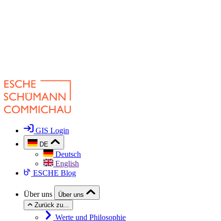
GIS Login
DE
Deutsch
English
ESCHE Blog
Über uns
Über uns
Zurück zu...
Werte und Philosophie