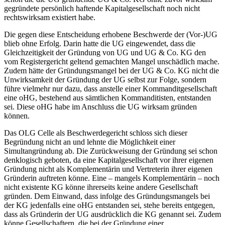
gegründete persönlich haftende Kapitalgesellschaft noch nicht
rechtswirksam existiert habe.
Die gegen diese Entscheidung erhobene Beschwerde der (Vor-)UG
blieb ohne Erfolg. Darin hatte die UG eingewendet, dass die
Gleichzeitigkeit der Gründung von UG und UG & Co. KG den
vom Registergericht geltend gemachten Mangel unschädlich mache.
Zudem hätte der Gründungsmangel bei der UG & Co. KG nicht die
Unwirksamkeit der Gründung der UG selbst zur Folge, sondern
führe vielmehr nur dazu, dass anstelle einer Kommanditgesellschaft
eine oHG, bestehend aus sämtlichen Kommanditisten, entstanden
sei. Diese oHG habe im Anschluss die UG wirksam gründen
können.
Das OLG Celle als Beschwerdegericht schloss sich dieser
Begründung nicht an und lehnte die Möglichkeit einer
Simultangründung ab. Die Zurückweisung der Gründung sei schon
denklogisch geboten, da eine Kapitalgesellschaft vor ihrer eigenen
Gründung nicht als Komplementärin und Vertreterin ihrer eigenen
Gründerin auftreten könne. Eine – mangels Komplementärin – noch
nicht existente KG könne ihrerseits keine andere Gesellschaft
gründen. Dem Einwand, dass infolge des Gründungsmangels bei
der KG jedenfalls eine oHG entstanden sei, stehe bereits entgegen,
dass als Gründerin der UG ausdrücklich die KG genannt sei. Zudem
könne Gesellschaftern, die bei der Gründung einer