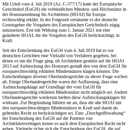
Mit Urteil vom 4. Juli 2019 (Az. C-377/17) hatte der Europäische
Gerichtshof (EuGH) die verbindlichen Mindest- und Höchstsätze in
der Honorarordnung für Architekten (HOAI) für Europa
rechtswidrig erklärt. In der Folgezeit versäumte es der deutsche
Gesetzgeber die Vorgaben des Europäischen Gerichtshofs zügig
umzusetzen. Erst mit Wirkung zum 1. Januar 2021 trat eine
geänderte HOAI, die die Vorgaben des EuGH berücksichtigt, in
Kraft.
Seit der Entscheidung des EuGH vom 4. Juli 2019 hat es vor
deutschen Gerichten eine Vielzahl von Verfahren gegeben, bei
denen es um die Frage ging, ob Architekten gestützt auf die HOAI
2013 auf Aufstockung des Honorars gemäß den von dem EuGH für
europarechtswidrig erklärten Mindestsätzen klagen können. Die
Entscheidungen diverser Oberlandesgerichte zu dieser Frage wichen
ab. Einige Oberlandesgerichte waren der Auffassung, dass eine
Aufstockungsklage auf Grundlage der vom EuGH für
europarechtswidrig erklärten Mindestsätze nicht möglich sei. Andere
Oberlandesgerichte wiederum hielten diese Aufstockungsklagen für
wirksam. Zur Begründung führten sie an, dass die alte HOAI mit
den europarechtswidrigen Mindestsätzen in Kraft und damit als
geltendes Recht zu berücksichtigen sei. Eine „Durchgriffswirkung“
der Entscheidung des EuGH auf die Parteien von
Architektenverträgen könne es nach dem Europäischen Recht nicht
geben. Vielmehr richte sich die Entscheidung des EuGH, die auf