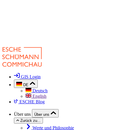
GIS Login
DE
Deutsch
English
ESCHE Blog
Über uns
Über uns
Zurück zu...
Werte und Philosophie