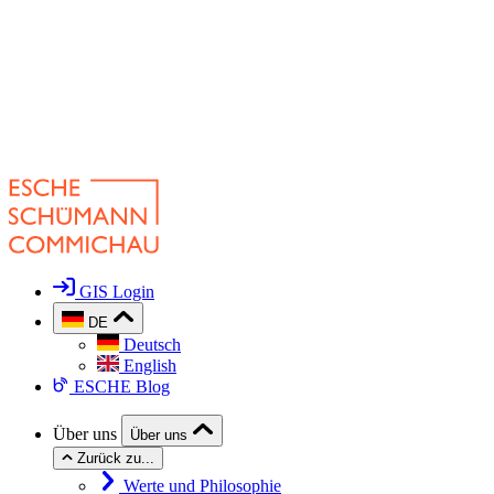
GIS Login
DE
Deutsch
English
ESCHE Blog
Über uns
Über uns
Zurück zu...
Werte und Philosophie