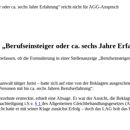
er oder ca. sechs Jahre Erfahrung“ reicht nicht für AGG-Anspruch
: „Berufseinsteiger oder ca. sechs Jahre E
efassen, ob die Formulierung in einer Stellenanzeige „Berufseinsteiger
sanwalt tätiger Jurist – hatte sich auf eine von der Beklagten ausgesch
Personen mit bis ca. sechs Jahren Berufserfahrung“.
rzehnte erstreckte, erhielt eine Absage. Er war der Ansicht, die Beklag
achteiligung i.S.v.
§ 1
des Allgemeinen Gleichbehandlungsgesetzes (A
t hatte er mit seiner Klage zunächst Erfolg – doch das LAG hob das U