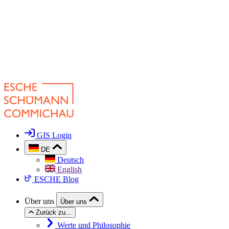
GIS Login
DE
Deutsch
English
ESCHE Blog
Über uns
Über uns
Zurück zu...
Werte und Philosophie