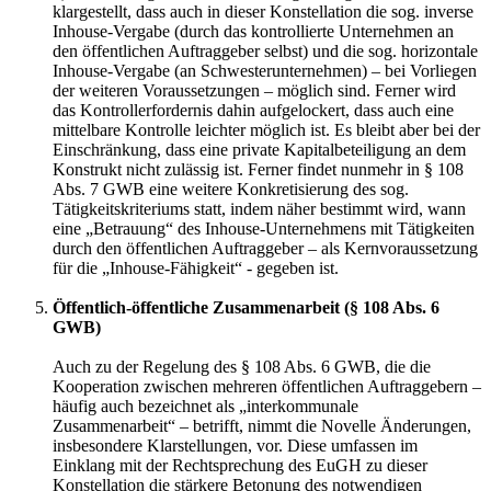
klargestellt, dass auch in dieser Konstellation die sog. inverse
Inhouse-Vergabe (durch das kontrollierte Unternehmen an
den öffentlichen Auftraggeber selbst) und die sog. horizontale
Inhouse-Vergabe (an Schwesterunternehmen) – bei Vorliegen
der weiteren Voraussetzungen – möglich sind. Ferner wird
das Kontrollerfordernis dahin aufgelockert, dass auch eine
mittelbare Kontrolle leichter möglich ist. Es bleibt aber bei der
Einschränkung, dass eine private Kapitalbeteiligung an dem
Konstrukt nicht zulässig ist. Ferner findet nunmehr in § 108
Abs. 7 GWB eine weitere Konkretisierung des sog.
Tätigkeitskriteriums statt, indem näher bestimmt wird, wann
eine „Betrauung“ des Inhouse-Unternehmens mit Tätigkeiten
durch den öffentlichen Auftraggeber – als Kernvoraussetzung
für die „Inhouse-Fähigkeit“ - gegeben ist.
Öffentlich-öffentliche Zusammenarbeit (§ 108 Abs. 6
GWB)
Auch zu der Regelung des § 108 Abs. 6 GWB, die die
Kooperation zwischen mehreren öffentlichen Auftraggebern –
häufig auch bezeichnet als „interkommunale
Zusammenarbeit“ – betrifft, nimmt die Novelle Änderungen,
insbesondere Klarstellungen, vor. Diese umfassen im
Einklang mit der Rechtsprechung des EuGH zu dieser
Konstellation die stärkere Betonung des notwendigen