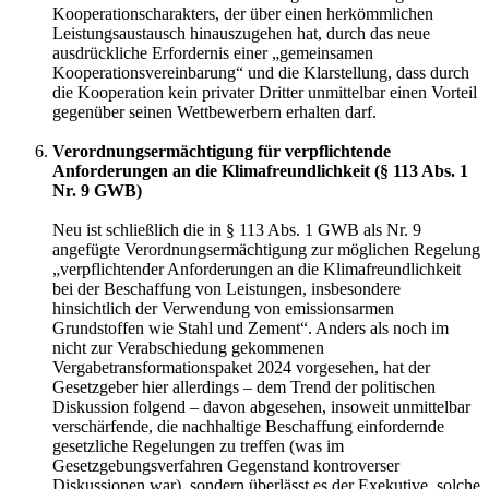
Kooperationscharakters, der über einen herkömmlichen
Leistungsaustausch hinauszugehen hat, durch das neue
ausdrückliche Erfordernis einer „gemeinsamen
Kooperationsvereinbarung“ und die Klarstellung, dass durch
die Kooperation kein privater Dritter unmittelbar einen Vorteil
gegenüber seinen Wettbewerbern erhalten darf.
Verordnungsermächtigung für verpflichtende
Anforderungen an die Klimafreundlichkeit (§ 113 Abs. 1
Nr. 9 GWB)
Neu ist schließlich die in § 113 Abs. 1 GWB als Nr. 9
angefügte Verordnungsermächtigung zur möglichen Regelung
„verpflichtender Anforderungen an die Klimafreundlichkeit
bei der Beschaffung von Leistungen, insbesondere
hinsichtlich der Verwendung von emissionsarmen
Grundstoffen wie Stahl und Zement“. Anders als noch im
nicht zur Verabschiedung gekommenen
Vergabetransformationspaket 2024 vorgesehen, hat der
Gesetzgeber hier allerdings – dem Trend der politischen
Diskussion folgend – davon abgesehen, insoweit unmittelbar
verschärfende, die nachhaltige Beschaffung einfordernde
gesetzliche Regelungen zu treffen (was im
Gesetzgebungsverfahren Gegenstand kontroverser
Diskussionen war), sondern überlässt es der Exekutive, solche