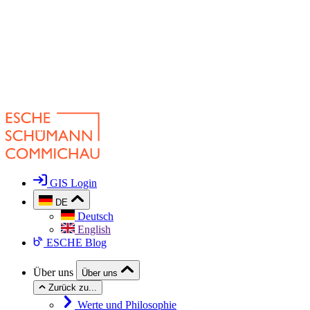
GIS Login
DE
Deutsch
English
ESCHE Blog
Über uns
Über uns
Zurück zu...
Werte und Philosophie