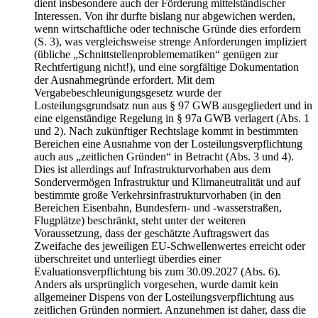
dient insbesondere auch der Förderung mittelständischer
Interessen. Von ihr durfte bislang nur abgewichen werden,
wenn wirtschaftliche oder technische Gründe dies erfordern
(S. 3), was vergleichsweise strenge Anforderungen impliziert
(übliche „Schnittstellenproblemematiken“ genügen zur
Rechtfertigung nicht!), und eine sorgfältige Dokumentation
der Ausnahmegründe erfordert. Mit dem
Vergabebeschleunigungsgesetz wurde der
Losteilungsgrundsatz nun aus § 97 GWB ausgegliedert und in
eine eigenständige Regelung in § 97a GWB verlagert (Abs. 1
und 2). Nach zukünftiger Rechtslage kommt in bestimmten
Bereichen eine Ausnahme von der Losteilungsverpflichtung
auch aus „zeitlichen Gründen“ in Betracht (Abs. 3 und 4).
Dies ist allerdings auf Infrastrukturvorhaben aus dem
Sondervermögen Infrastruktur und Klimaneutralität und auf
bestimmte große Verkehrsinfrastrukturvorhaben (in den
Bereichen Eisenbahn, Bundesfern- und -wasserstraßen,
Flugplätze) beschränkt, steht unter der weiteren
Voraussetzung, dass der geschätzte Auftragswert das
Zweifache des jeweiligen EU-Schwellenwertes erreicht oder
überschreitet und unterliegt überdies einer
Evaluationsverpflichtung bis zum 30.09.2027 (Abs. 6).
Anders als ursprünglich vorgesehen, wurde damit kein
allgemeiner Dispens von der Losteilungsverpflichtung aus
zeitlichen Gründen normiert. Anzunehmen ist daher, dass die