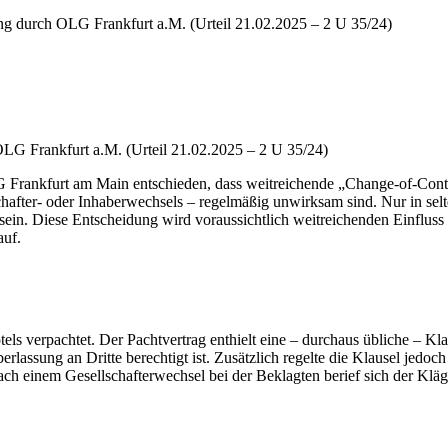
ung durch OLG Frankfurt a.M. (Urteil 21.02.2025 – 2 U 35/24)
OLG Frankfurt a.M. (Urteil 21.02.2025 – 2 U 35/24)
 Frankfurt am Main entschieden, dass weitreichende „Change-of-Contr
hafter- oder Inhaberwechsels – regelmäßig unwirksam sind. Nur in se
ig sein. Diese Entscheidung wird voraussichtlich weitreichenden Einflu
auf.
ls verpachtet. Der Pachtvertrag enthielt eine – durchaus übliche – Kl
lassung an Dritte berechtigt ist. Zusätzlich regelte die Klausel jedoc
ach einem Gesellschafterwechsel bei der Beklagten berief sich der Kläg