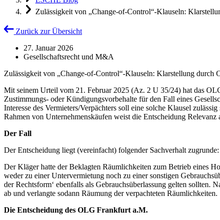
Zulässigkeit von „Change-of-Control“-Klauseln: Klarstell
Zurück zur Übersicht
27. Januar 2026
Gesellschaftsrecht und M&A
Zulässigkeit von „Change-of-Control“-Klauseln: Klarstellung durch 
Mit seinem Urteil vom 21. Februar 2025 (Az. 2 U 35/24) hat das OLG
Zustimmungs- oder Kündigungsvorbehalte für den Fall eines Gesellsc
Interesse des Vermieters/Verpächters soll eine solche Klausel zuläss
Rahmen von Unternehmenskäufen weist die Entscheidung Relevanz 
Der Fall
Der Entscheidung liegt (vereinfacht) folgender Sachverhalt zugrunde:
Der Kläger hatte der Beklagten Räumlichkeiten zum Betrieb eines Hote
weder zu einer Untervermietung noch zu einer sonstigen Gebrauchsüber
der Rechtsform‘ ebenfalls als Gebrauchsüberlassung gelten sollten. N
ab und verlangte sodann Räumung der verpachteten Räumlichkeiten.
Die Entscheidung des OLG Frankfurt a.M.