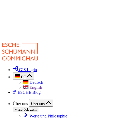
GIS Login
DE
Deutsch
English
ESCHE Blog
Über uns
Über uns
Zurück zu...
Werte und Philosophie