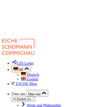
GIS Login
DE
Deutsch
English
ESCHE Blog
Über uns
Über uns
Zurück zu...
Werte und Philosophie